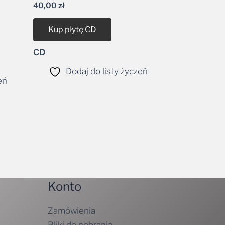
40,00
zł
Kup płytę CD
CD
Dodaj do listy życzeń
eń
Konto
Zamówienia