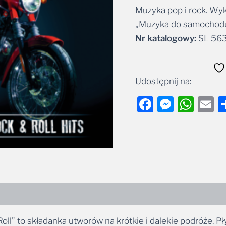
Muzyka pop i rock. Wyk
Alternative:
„Muzyka do samochodu
Nr katalogowy:
SL 563
Udostępnij na:
Facebook
Messe
Wha
E
” to składanka utworów na krótkie i dalekie podróże. Pł