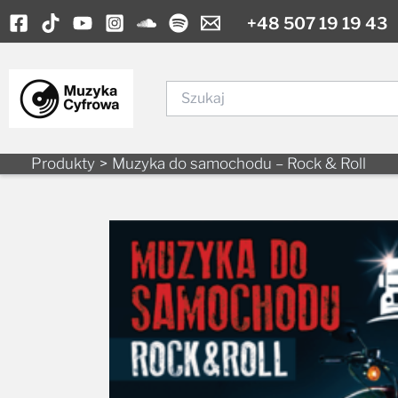
Skip
+48 507 19 19 43
to
content
Szukaj
Produkty
Muzyka do samochodu – Rock & Roll