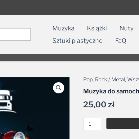
Muzyka
Książki
Nuty
Sztuki plastyczne
FaQ
Pop
,
Rock / Metal
,
Wszy
ilość
Muzyka
Muzyka do samocho
do
samochodu
25,00
zł
-
Rock
&
Roll