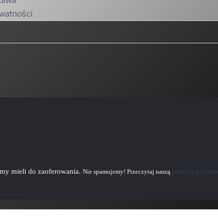
tawa
ywatności
emy mieli do zaoferowania.
Nie spamujemy! Przeczytaj naszą
politykę prywatn