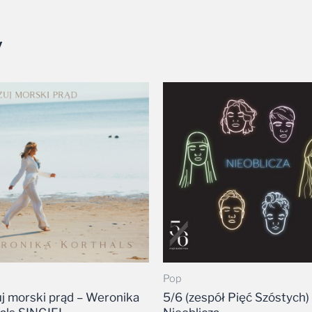
y
Pop
j morski prąd – Weronika
5/6 (zespół Pięć Szóstych)