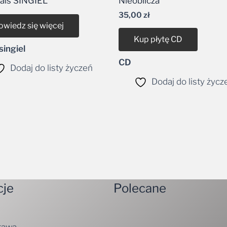
als SINGIEL
Nieoblicza
35,00
zł
owiedz się więcej
Kup płytę CD
ingiel
CD
Dodaj do listy życzeń
Dodaj do listy życz
cje
Polecane