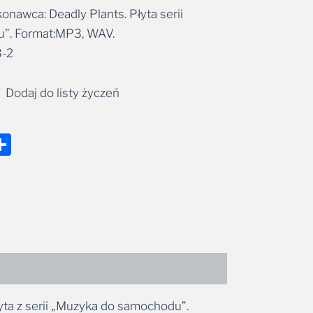
onawca: Deadly Plants. Płyta serii
”. Format:MP3, WAV.
-2
Dodaj do listy życzeń
nger
tsApp
mail
Share
yta z serii „Muzyka do samochodu”.