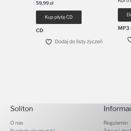
Korth
59,99
zł
D
Kup płytę CD
MP3 s
CD
Dodaj do listy życzeń
Soliton
Informa
O nas
Regulamin