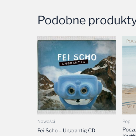
Podobne produkt
Nowości
Pop
Poczu
Fei Scho – Ungrantig CD