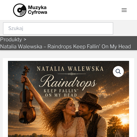
Skip
Mai
to
Men
content
Szukaj
Produkty
Natalia Walewska – Raindrops Keep Fallin’ On My Head
ilość
Natalia
Walewska
-
Raindrops
Keep
Fallin'
On
My
Head