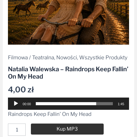
Filmowa / Teatralna
,
Nowości
,
Wszystkie Produkty
Natalia Walewska – Raindrops Keep Fallin’
On My Head
4,00
zł
Odtwarzacz
00:00
1:45
plików
Raindrops Keep Fallin' On My Head
dźwiękowych
Kup MP3