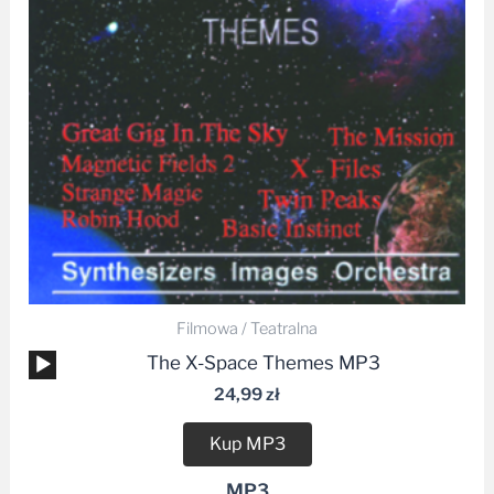
Filmowa / Teatralna
Odtwarzacz
The X-Space Themes MP3
plików
24,99
zł
dźwiękowych
Kup MP3
MP3