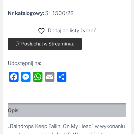
Nr katalogowy:
SL 1500/28
Alternative:
Dodaj do listy życzeń
Posłuchaj w Streamingu
Udostępnij na:
Facebook
Messenger
WhatsApp
Email
Share
Opis
„Raindrops Keep Fallin’ On My Head” w wykonaniu