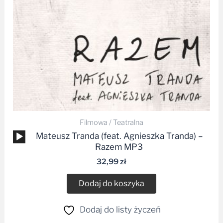
Filmowa / Teatralna
Odtwarzacz
Mateusz Tranda (feat. Agnieszka Tranda) –
plików
Razem MP3
dźwiękowych
32,99
zł
Dodaj do koszyka
Dodaj do listy życzeń