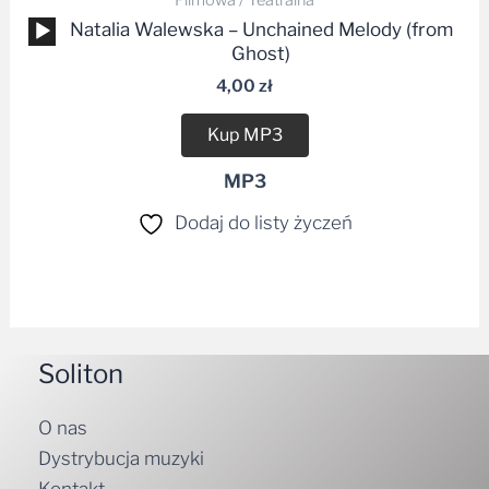
Filmowa / Teatralna
Odtwarzacz
Natalia Walewska – Unchained Melody (from
plików
Ghost)
dźwiękowych
4,00
zł
Kup MP3
MP3
Dodaj do listy życzeń
Soliton
O nas
Dystrybucja muzyki