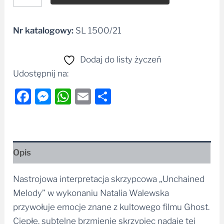
Nr katalogowy:
SL 1500/21
Alternative:
Dodaj do listy życzeń
Udostępnij na:
Facebook
Messenger
WhatsApp
Email
Share
Opis
Nastrojowa interpretacja skrzypcowa „Unchained
Melody” w wykonaniu Natalia Walewska
przywołuje emocje znane z kultowego filmu Ghost.
Ciepłe, subtelne brzmienie skrzypiec nadaje tej