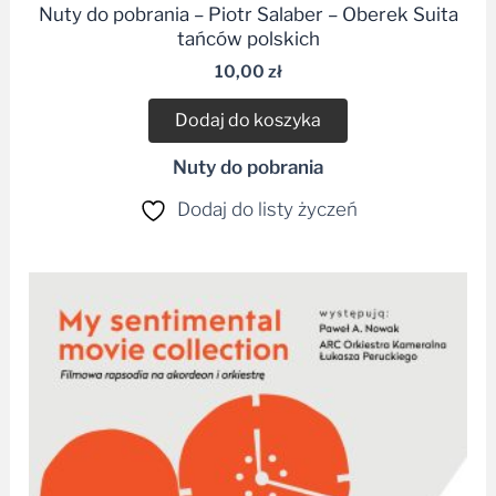
Nuty do pobrania – Piotr Salaber – Oberek Suita
tańców polskich
10,00
zł
Dodaj do koszyka
Nuty do pobrania
Dodaj do listy życzeń
Zakres
cen:
od
34,99 zł
do
49,99 zł