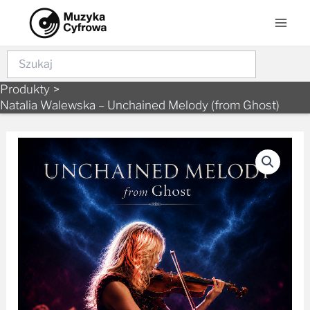
Skip
Mai
to
Men
content
Szukaj
Produkty
Natalia Walewska – Unchained Melody (from Ghost)
ilość
Natalia
Walewska
-
Unchained
Melody
(from
Ghost)