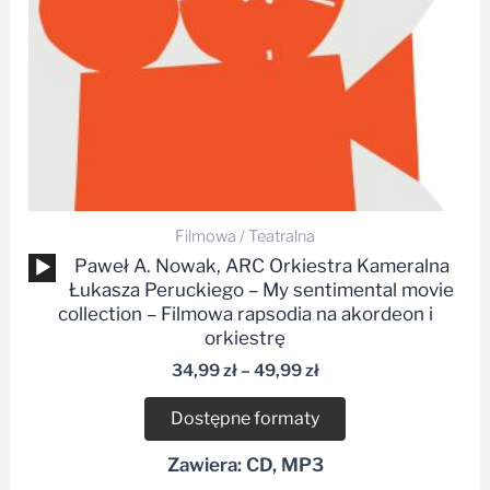
Filmowa / Teatralna
Odtwarzacz
Paweł A. Nowak, ARC Orkiestra Kameralna
plików
Łukasza Peruckiego – My sentimental movie
dźwiękowych
collection – Filmowa rapsodia na akordeon i
orkiestrę
34,99
zł
–
49,99
zł
Dostępne formaty
Zawiera: CD, MP3