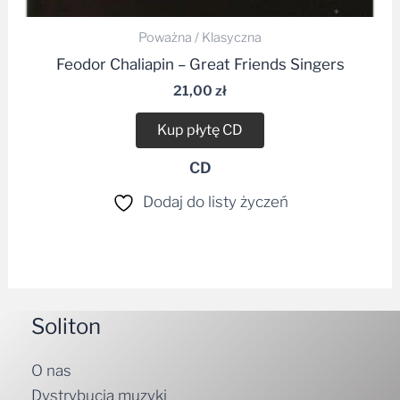
Poważna / Klasyczna
Feodor Chaliapin – Great Friends Singers
21,00
zł
Kup płytę CD
CD
Dodaj do listy życzeń
Soliton
O nas
Dystrybucja muzyki