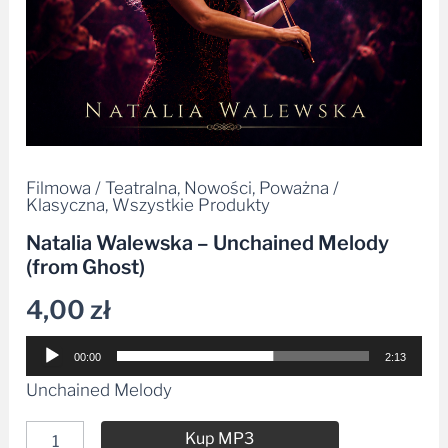
Filmowa / Teatralna
,
Nowości
,
Poważna /
Klasyczna
,
Wszystkie Produkty
Natalia Walewska – Unchained Melody
(from Ghost)
4,00
zł
Odtwarzacz
00:00
2:13
plików
Unchained Melody
dźwiękowych
Kup MP3