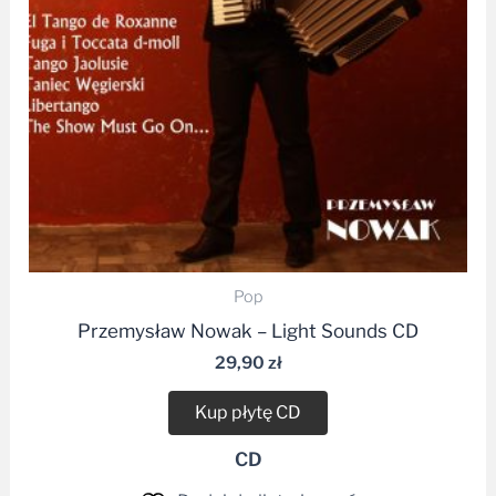
Pop
Przemysław Nowak – Light Sounds CD
29,90
zł
Kup płytę CD
CD
Dodaj do listy życzeń