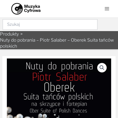
Skip
Mai
to
Men
content
Szukaj
Produkty
Nuty do pobrania – Piotr Salaber – Oberek Suita tańców
polskich
ilość
Nuty
do
pobrania
-
Piotr
Salaber
-
Oberek
Suita
tańców