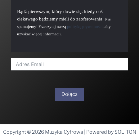
Bądź pierwszym, który dowie się, kiedy coś
ciekawego będziemy mieli do zaoferowania.
Nie
spamujemy! Przeczytaj naszą
politykę prywatności
, aby
uzyskać więcej informacji.
Dołącz
A
l
t
Copyright © 2026 Muzyka Cyfrowa | Powered by SOLITON
e