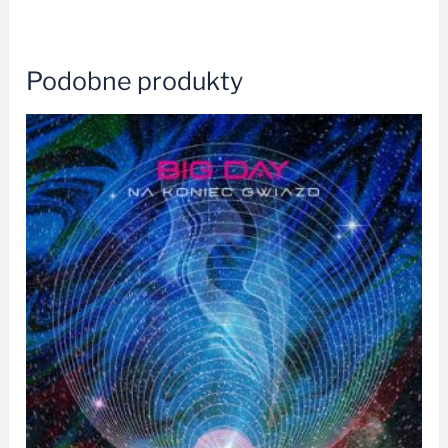
Podobne produkty
Zakres
cen:
od
34,99 zł
do
129,99 zł