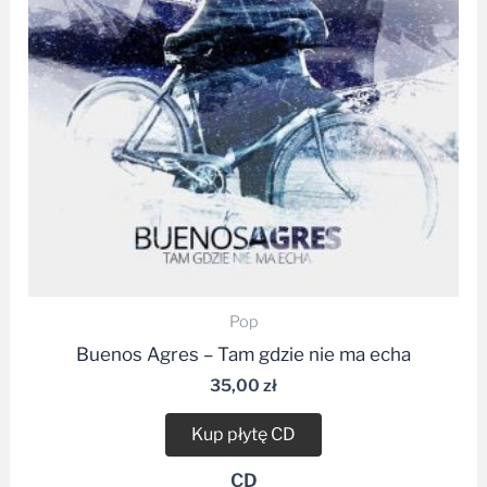
Pop
Buenos Agres – Tam gdzie nie ma echa
35,00
zł
Kup płytę CD
CD