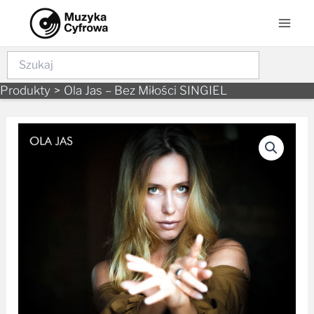
Skip
Mai
to
Men
content
Szukaj
Produkty
Ola Jas – Bez Miłości SINGIEL