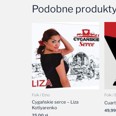
Podobne produkt
Folk / Etno
Folk / 
Cygańskie serce – Liza
Cuart
Kotlyarenko
49,9
25,00
zł