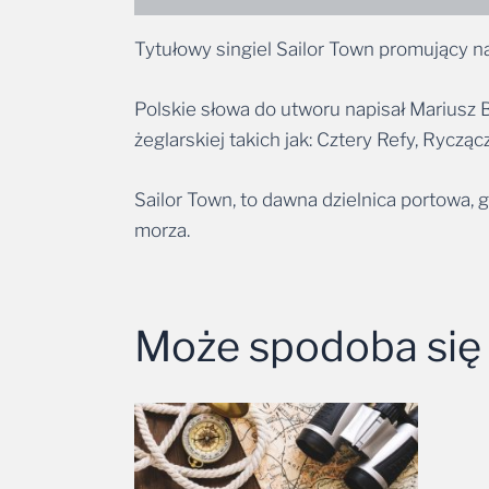
Tytułowy singiel Sailor Town promujący 
Polskie słowa do utworu napisał Mariusz 
żeglarskiej takich jak: Cztery Refy, Ryczą
Sailor Town, to dawna dzielnica portowa, g
morza.
Może spodoba się
Zakres
cen:
od
59,99 zł