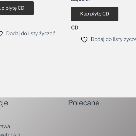
up płytę CD
Kup płytę CD
CD
Dodaj do listy życzeń
Dodaj do listy życz
cje
Polecane
tawa
ywatności