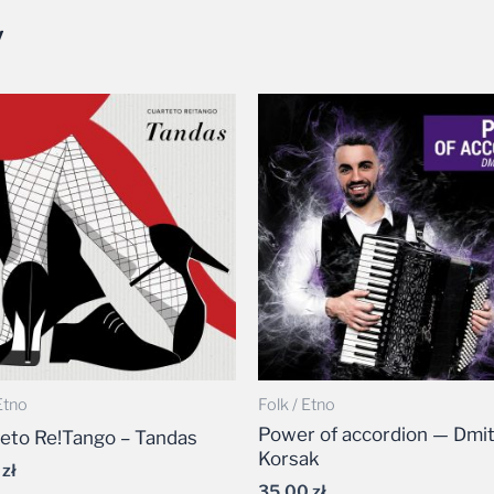
y
Etno
Folk / Etno
Power of accordion — Dmit
eto Re!Tango – Tandas
Korsak
9
zł
35,00
zł