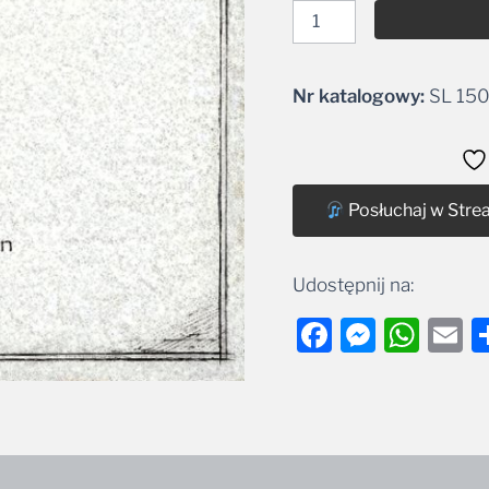
Nr katalogowy:
SL 150
Alternative:
Posłuchaj w Stre
Udostępnij na:
Facebook
Messe
Wha
E