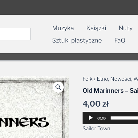
Muzyka
Książki
Nuty
Sztuki plastyczne
FaQ
Folk / Etno
,
Nowości
,
W
ilość
Old
Old Marinners – Sa
Marinners
-
4,00
zł
Sailor
Town
Odtwarzacz
00:00
plików
Sailor Town
dźwiękowych