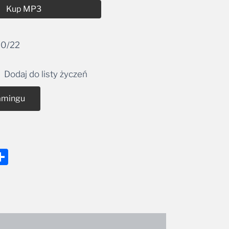
Kup MP3
0/22
Dodaj do listy życzeń
amingu
nger
tsApp
mail
Share