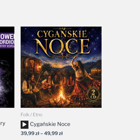
Zakres
cen:
od
39,99 zł
do
49,99 zł
Folk / Etno
ry
Odtwarzacz
Cygańskie Noce
plików
39,99
zł
–
49,99
zł
dźwiękowych