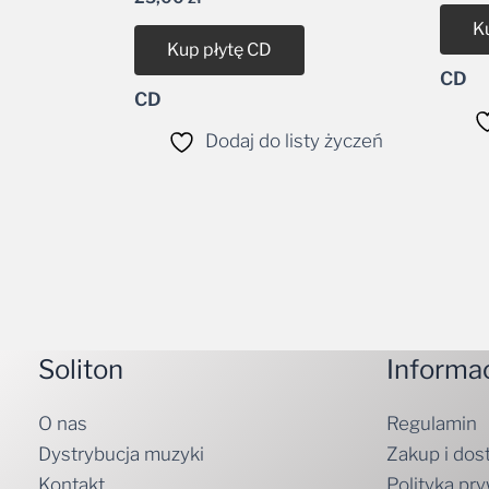
K
Kup płytę CD
CD
CD
Dodaj do listy życzeń
Soliton
Informa
O nas
Regulamin
Dystrybucja muzyki
Zakup i dos
Kontakt
Polityka pr