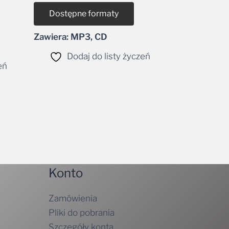
Dostępne formaty
Zawiera: MP3, CD
Dodaj do listy życzeń
eń
Konto
Zamówienia
Pliki do pobrania
Szczegóły konta