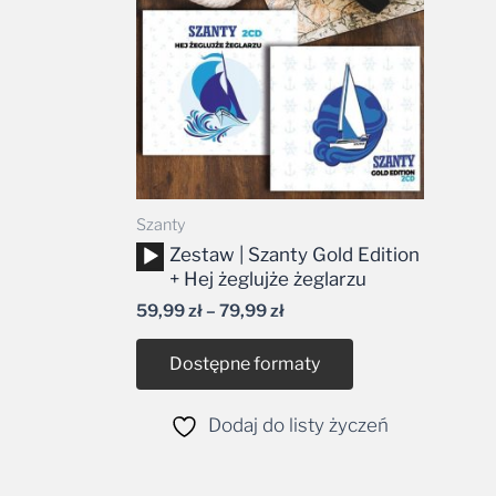
do
79,99 zł
Szanty
Odtwarzacz
Zestaw | Szanty Gold Edition
plików
+ Hej żeglujże żeglarzu
dźwiękowych
59,99
zł
–
79,99
zł
Dostępne formaty
Dodaj do listy życzeń