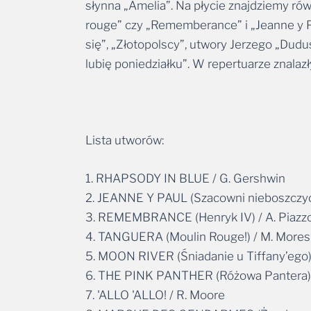
słynna „Amelia”. Na płycie znajdziemy rów
rouge” czy „Rememberance” i „Jeanne y Pau
się”, „Złotopolscy”, utwory Jerzego „Dud
lubię poniedziałku”. W repertuarze znalaz
Lista utworów:
1. RHAPSODY IN BLUE / G. Gershwin
2. JEANNE Y PAUL (Szacowni nieboszczycy)
3. REMEMBRANCE (Henryk IV) / A. Piazzo
4. TANGUERA (Moulin Rouge!) / M. Mores
5. MOON RIVER (Śniadanie u Tiffany’ego) 
6. THE PINK PANTHER (Różowa Pantera) /
7. 'ALLO 'ALLO! / R. Moore