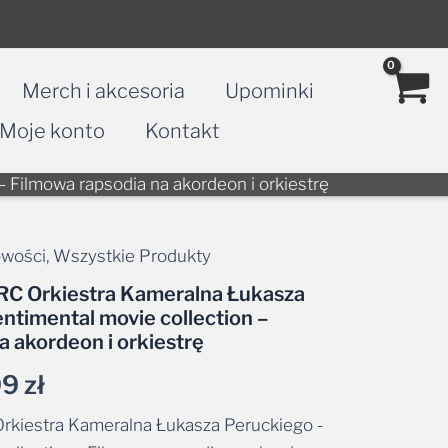
Merch i akcesoria
Upominki
Moje konto
Kontakt
 Filmowa rapsodia na akordeon i orkiestrę
wości
,
Wszystkie Produkty
Zakres
RC Orkiestra Kameralna Łukasza
cen:
ntimental movie collection –
a akordeon i orkiestrę
od
99
zł
34,99 zł
rkiestra Kameralna Łukasza Peruckiego -
do