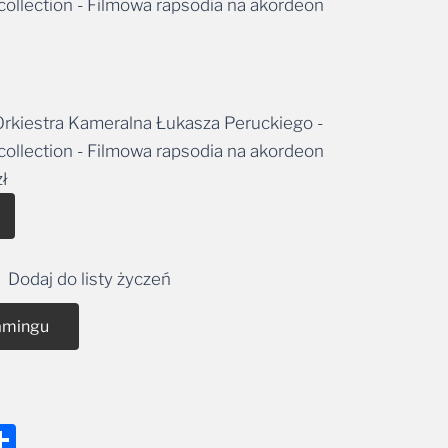
ollection - Filmowa rapsodia na akordeon
49,99 zł
ernative:
rkiestra Kameralna Łukasza Peruckiego -
ollection - Filmowa rapsodia na akordeon
zł
Alternative:
Dodaj do listy życzeń
amingu
nger
tsApp
mail
Share