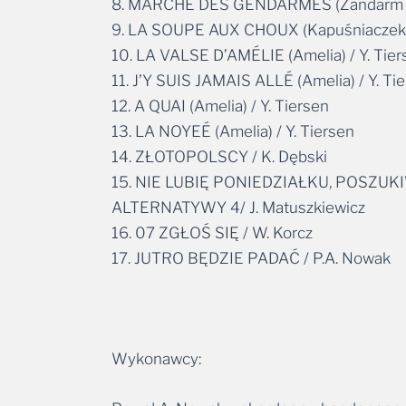
8. MARCHE DES GENDARMES (Żandarm z St
9. LA SOUPE AUX CHOUX (Kapuśniaczek) 
10. LA VALSE D’AMÉLIE (Amelia) / Y. Tier
11. J’Y SUIS JAMAIS ALLÉ (Amelia) / Y. Ti
12. A QUAI (Amelia) / Y. Tiersen
13. LA NOYEÉ (Amelia) / Y. Tiersen
14. ZŁOTOPOLSCY / K. Dębski
15. NIE LUBIĘ PONIEDZIAŁKU, POSZU
ALTERNATYWY 4/ J. Matuszkiewicz
16. 07 ZGŁOŚ SIĘ / W. Korcz
17. JUTRO BĘDZIE PADAĆ / P.A. Nowak
Wykonawcy: