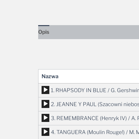
Opis
Nazwa
Odtwarzacz
1. RHAPSODY IN BLUE / G. Gershwi
plików
Odtwarzacz
2. JEANNE Y PAUL (Szacowni nieboszc
dźwiękowych
plików
Odtwarzacz
3. REMEMBRANCE (Henryk IV) / A. P
dźwiękowych
plików
Odtwarzacz
4. TANGUERA (Moulin Rouge!) / M. 
dźwiękowych