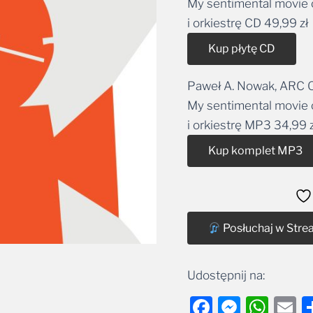
My sentimental movie c
i orkiestrę CD
49,99
zł
Alt
Kup płytę CD
Paweł A. Nowak, ARC O
My sentimental movie c
i orkiestrę MP3
34,99
Kup komplet MP3
Posłuchaj w Stre
Udostępnij na:
Facebook
Messe
Wha
E