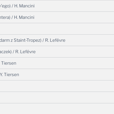
ego) / H. Mancini
ra) / H. Mancini
 z Staint-Tropez) / R. Lefévre
zek) / R. Lefévre
 Tiersen
Y. Tiersen