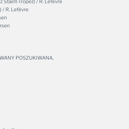
aint-Tropez) / R. Lefévre
/ R. Lefévre
sen
ersen
KIWANY POSZUKIWANA,