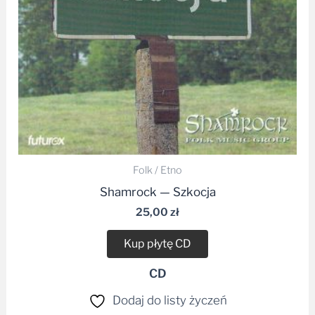
Folk / Etno
Shamrock — Szkocja
25,00
zł
Kup płytę CD
CD
Dodaj do listy życzeń