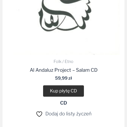
Folk / Etno
Al Andaluz Project – Salam CD
59,99
zł
Kup płytę CD
CD
Dodaj do listy życzeń