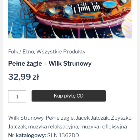
Folk / Etno
,
Wszystkie Produkty
Pełne żagle – Wilk Strunowy
32,99
zł
Kup płytę CD
Wilk Strunowy, Pełne żagle, Jacek Jatczak, Zbyszko
Alternative:
Jatczak, muzyka relaksacyjna, muzyka refleksyjna
Nr katalogowy:
SLN 1362DD