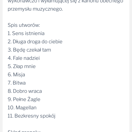
wykonawczo i wyłamującej się z kanonu obecnego
przemysłu muzycznego.
Spis utworów:
1. Sens istnienia
2. Długa droga do ciebie
3. Będę czekał tam
4. Fale nadziei
5. Złap mnie
6. Misja
7. Bitwa
8. Dobro wraca
9. Pełne Żagle
10. Magellan
11. Bezkresny spokój