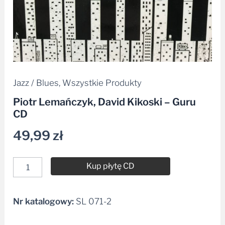
Jazz / Blues
,
Wszystkie Produkty
Piotr Lemańczyk, David Kikoski – Guru
CD
49,99
zł
Kup płytę CD
Nr katalogowy:
SL 071-2
Alternative: