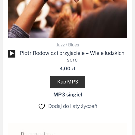
Jazz / Blues
Odtwarzacz
Piotr Rodowicz i przyjaciele – Wiele ludzkich
plików
serc
dźwiękowych
4,00
zł
Kup MP3
MP3 singiel
Dodaj do listy życzeń