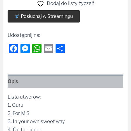
Dodaj do listy życzeń
Posłuchaj w Streamingu
Udostępnij na:
Facebook
Messenger
WhatsApp
Email
Share
Opis
Lista utworów:
1. Guru
2. For M.S
3. In your own sweet way
4. On the inner