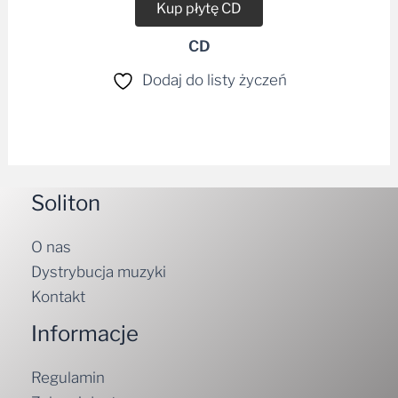
Kup płytę CD
CD
Dodaj do listy życzeń
Soliton
O nas
Dystrybucja muzyki
Kontakt
Informacje
Regulamin