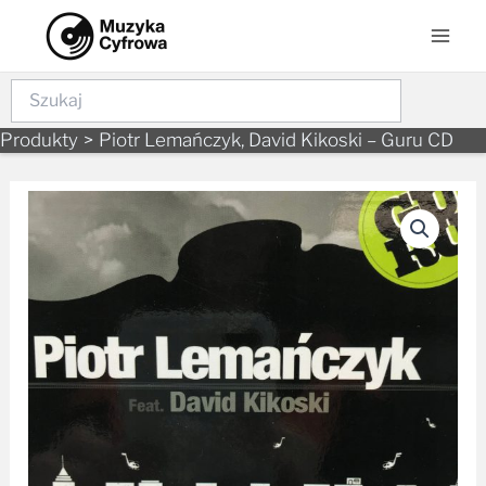
Skip
Mai
to
Men
content
Szukaj
Produkty
Piotr Lemańczyk, David Kikoski – Guru CD
ilość
Piotr
Lemańczyk,
David
Kikoski
-
Guru
CD