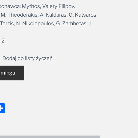
konawca: Mythos, Valery Filipov.
M. Theodorakis, A. Kaldaras, G. Katsaros,
 Terzis, N. Nikolopoulos, G. Zambetas, J.
-2
Dodaj do listy życzeń
amingu
nger
tsApp
mail
Share