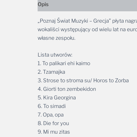
Opis
„Poznaj Świat Muzyki – Grecja” płyta na
wokaliści występujący od wielu lat na eur
własne zespołu.
Lista utworów:
1. To palikari ehi kaimo
2. Tzamajka
3. Strose to stroma su/ Horos to Zorba
4. Giorti ton zembekidon
5. Kira Georgina
6. To simadi
7. Opa, opa
8. Die for you
9. Mi mu zitas