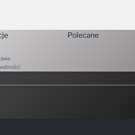
cje
Polecane
tawa
ywatności