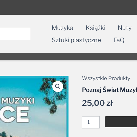
Muzyka
Książki
Nuty
Sztuki plastyczne
FaQ
Wszystkie Produkty
ilość
Poznaj
Poznaj Świat Muzy
Świat
Muzyki
25,00
zł
-
Greece
CD