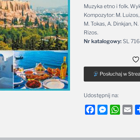
Muzyka etno i folk. Wy
Alternative:
Kompozytor: M. Luizos, 
M. Tokas, A. Dinkjan, N.
Rizos.
Nr katalogowy:
SL 716
Posłuchaj w Stre
Udostępnij na:
Facebook
Messe
Wha
E