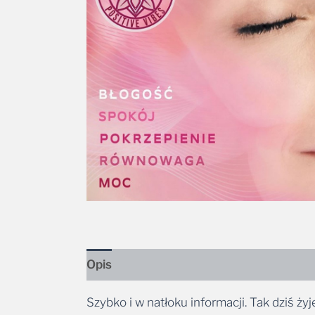
Opis
Szybko i w natłoku informacji. Tak dziś ż
psychiczne i samopoczucie. Stąd pomysł