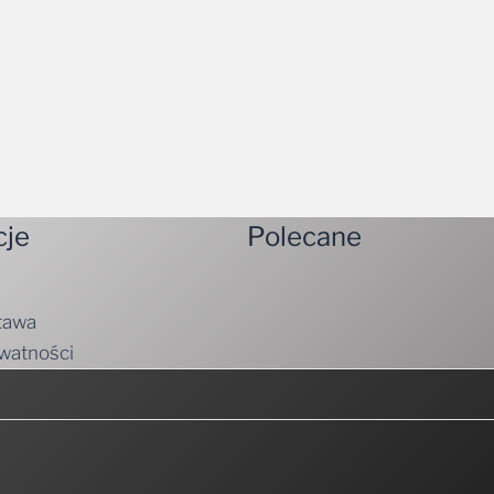
cje
Polecane
tawa
ywatności