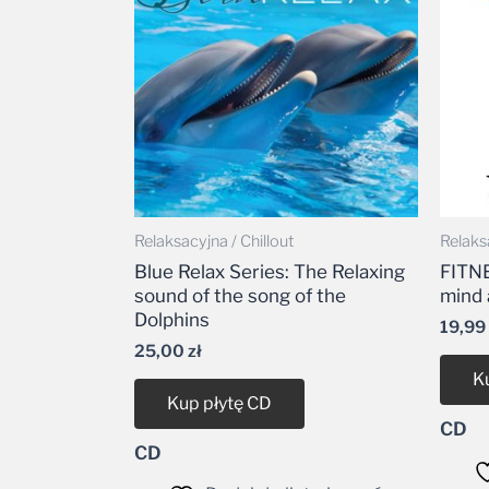
Relaksacyjna / Chillout
Relaksa
Blue Relax Series: The Relaxing
FITNE
sound of the song of the
mind 
Dolphins
19,99
25,00
zł
K
Kup płytę CD
CD
CD
Dodaj do listy życzeń