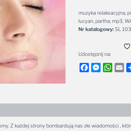
muzyka relaksacyjna, p
Alternative:
lucyan, partha, mp3, W
Nr katalogowy:
SL 10
Udostępnij na:
Facebook
Messe
Wha
E
yjemy. Z każdej strony bombardują nas złe wiadomości , k
 na serię POZYTYWNE EMOCJE. W albumach „Wyciszenie”, „