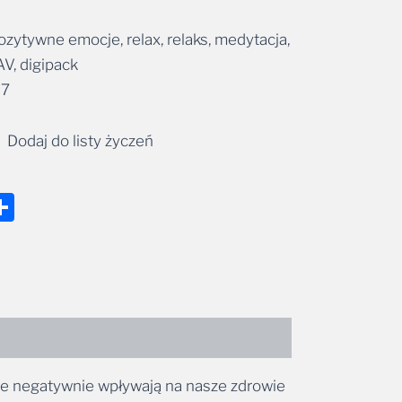
ozytywne emocje, relax, relaks, medytacja,
AV, digipack
37
Dodaj do listy życzeń
nger
tsApp
mail
Share
tóre negatywnie wpływają na nasze zdrowie
Ciepło”, „Nadzieja”, „Medytacja”,