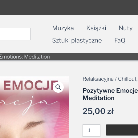
Muzyka
Książki
Nuty
Sztuki plastyczne
FaQ
Emotions: Meditation
Relaksacyjna / Chillout
ilość
Pozytywne
Pozytywne Emocje: 
Emocje:
Meditation
Medytacja
/
25,00
zł
Positive
Emotions:
Meditation