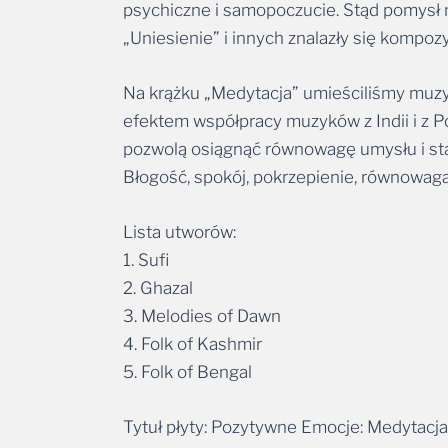
„Uniesienie” i innych znalazły się kompo
Na krążku „Medytacja” umieściliśmy muzy
efektem współpracy muzyków z Indii i z P
pozwolą osiągnąć równowagę umysłu i stab
Błogość, spokój, pokrzepienie, równowaga
Lista utworów:
1. Sufi
2. Ghazal
3. Melodies of Dawn
4. Folk of Kashmir
5. Folk of Bengal
Tytuł płyty: Pozytywne Emocje: Medytacja
Wykonawca: Lucyan, Partha