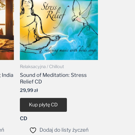
Relaksacyjna / Chillout
 India
Sound of Meditation: Stress
Relief CD
29,99
zł
Kup płytę CD
CD
eń
Dodaj do listy życzeń