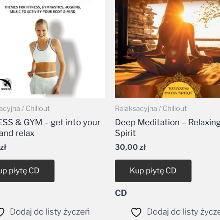
cyjna / Chillout
Relaksacyjna / Chillout
SS & GYM – get into your
Deep Meditation – Relaxing
and relax
Spirit
zł
30,00
zł
up płytę CD
Kup płytę CD
CD
Dodaj do listy życzeń
Dodaj do listy życz