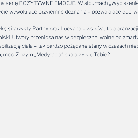
zycje wywołujące przyjemne doznania – pozwalające oderwać
kę sitarzysty Parthy oraz Lucyana – współautora aranżac
olski. Utwory przeniosą nas w bezpieczne, wolne od zmart
ilizację ciała – tak bardzo pożądane stany w czasach nie
, moc. Z czym „Medytacja” skojarzy się Tobie?