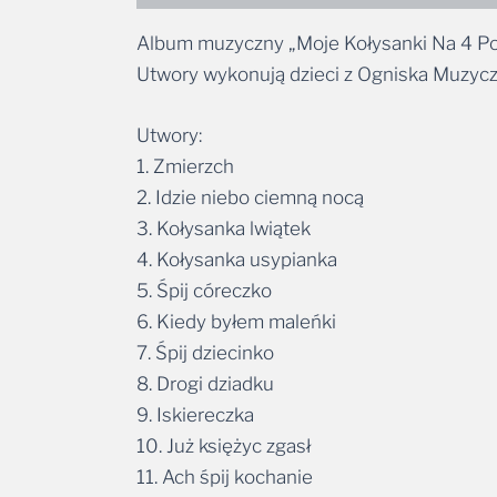
Album muzyczny „Moje Kołysanki Na 4 Por
Utwory wykonują dzieci z Ogniska Muzyc
Utwory:
1. Zmierzch
2. Idzie niebo ciemną nocą
3. Kołysanka lwiątek
4. Kołysanka usypianka
5. Śpij córeczko
6. Kiedy byłem maleńki
7. Śpij dziecinko
8. Drogi dziadku
9. Iskiereczka
10. Już księżyc zgasł
11. Ach śpij kochanie