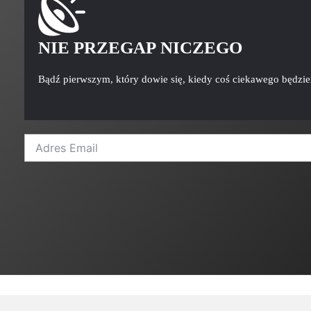
NIE PRZEGAP NICZEGO
Bądź pierwszym, który dowie się, kiedy coś ciekawego będzi
A
l
t