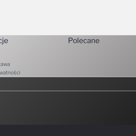
cje
Polecane
tawa
ywatności