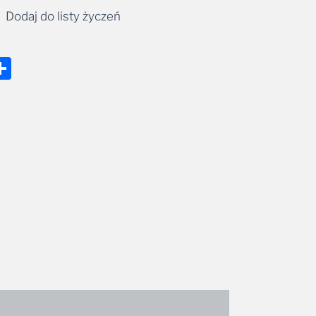
Dodaj do listy życzeń
nger
tsApp
mail
Share