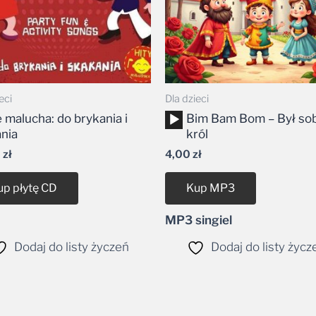
eci
Dla dzieci
Odtwarzacz
 malucha: do brykania i
Bim Bam Bom – Był so
plików
nia
król
dźwiękowych
0
zł
4,00
zł
up płytę CD
Kup MP3
MP3 singiel
Dodaj do listy życzeń
Dodaj do listy życz