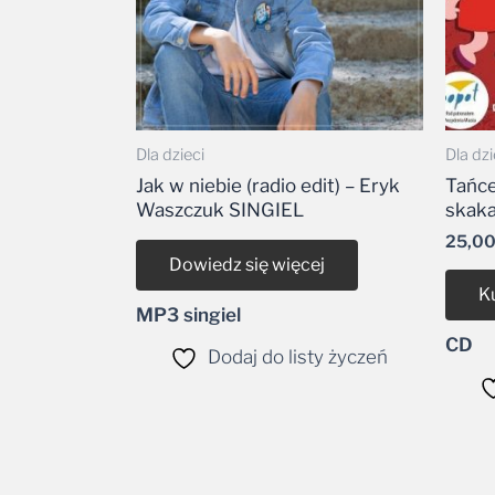
Dla dzieci
Dla dzi
Jak w niebie (radio edit) – Eryk
Tańce
Waszczuk SINGIEL
skaka
25,0
Dowiedz się więcej
K
MP3 singiel
CD
Dodaj do listy życzeń