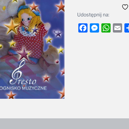
Udostępnij na:
Facebook
Messe
Wha
E