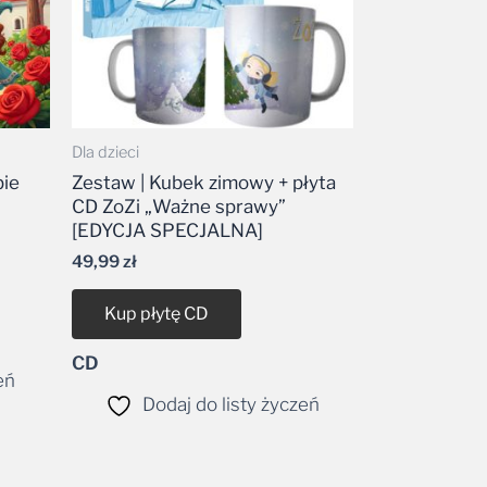
Dla dzieci
bie
Zestaw | Kubek zimowy + płyta
CD ZoZi „Ważne sprawy”
[EDYCJA SPECJALNA]
49,99
zł
Kup płytę CD
CD
eń
Dodaj do listy życzeń