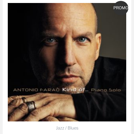
Pierwotna
Aktualna
PROMO
cena
cena
wynosiła:
wynosi:
69,99 zł.
64,99 zł.
Jazz / Blues