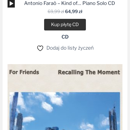
Odtwarzacz
Antonio Faraò – Kind of… Piano Solo CD
plików
69,99
zł
64,99
zł
dźwiękowych
Kup płytę CD
CD
Dodaj do listy życzeń
Zakres
cen:
od
34,99 zł
do
49,99 zł