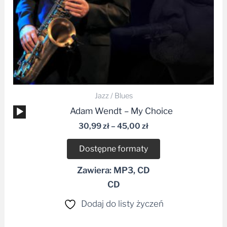
Jazz / Blues
Odtwarzacz
Adam Wendt – My Choice
plików
30,99
zł
–
45,00
zł
dźwiękowych
Dostępne formaty
Zawiera: MP3, CD
CD
Dodaj do listy życzeń