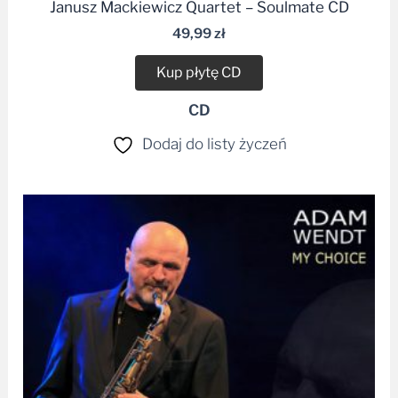
Janusz Mackiewicz Quartet – Soulmate CD
49,99
zł
Kup płytę CD
CD
Dodaj do listy życzeń
Zakres
cen:
od
30,99 zł
do
45,00 zł