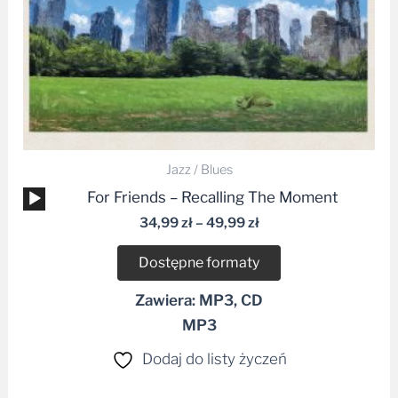
Jazz / Blues
Odtwarzacz
For Friends – Recalling The Moment
plików
34,99
zł
–
49,99
zł
dźwiękowych
Dostępne formaty
Zawiera: MP3, CD
MP3
Dodaj do listy życzeń