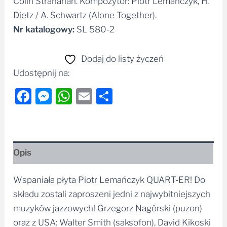
Colin Stranahan. Kompozytor: Piotr Lemańczyk, H.
Dietz / A. Schwartz (Alone Together).
Nr katalogowy:
SL 580-2
Dodaj do listy życzeń
Udostępnij na:
Facebook
Messenger
WhatsApp
Email
Share
Opis
Wspaniała płyta Piotr Lemańczyk QUART-ER! Do
składu zostali zaproszeni jedni z najwybitniejszych
muzyków jazzowych! Grzegorz Nagórski (puzon)
oraz z USA: Walter Smith (saksofon), David Kikoski