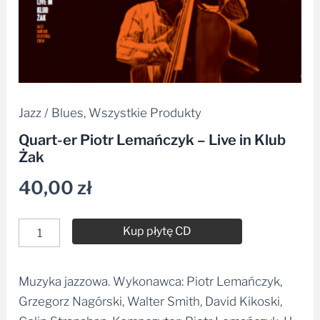
Jazz / Blues
,
Wszystkie Produkty
Quart-er Piotr Lemańczyk – Live in Klub
Żak
40,00
zł
Kup płytę CD
Muzyka jazzowa. Wykonawca: Piotr Lemańczyk,
Alternative:
Grzegorz Nagórski, Walter Smith, David Kikoski,