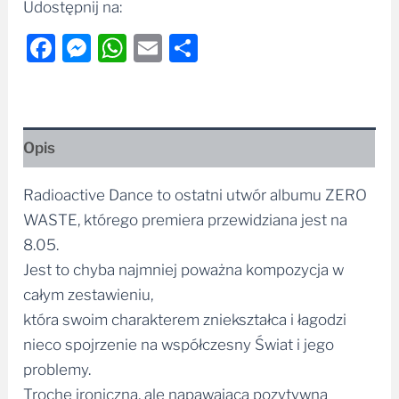
Udostępnij na:
Facebook
Messenger
WhatsApp
Email
Share
Opis
Radioactive Dance to ostatni utwór albumu ZERO
WASTE, którego premiera przewidziana jest na
8.05.
Jest to chyba najmniej poważna kompozycja w
całym zestawieniu,
która swoim charakterem zniekształca i łagodzi
nieco spojrzenie na współczesny Świat i jego
problemy.
Trochę ironiczna, ale napawająca pozytywną