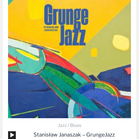
cen:
od
29,90 zł
do
49,90 zł
Jazz / Blues
Odtwarzacz
Stanisław Janaszak – GrungeJazz