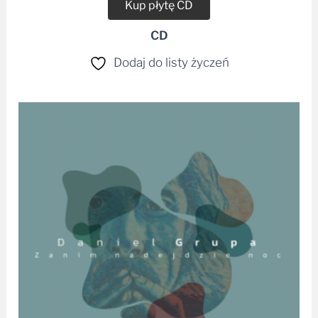
Kup płytę CD
CD
Dodaj do listy życzeń
Zakres
cen:
od
29,99 zł
do
40,00 zł