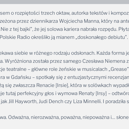
osem o rozpiętości trzech oktaw, autorka tekstów i kompo
żona przez dziennikarza Wojciecha Manna, który na anten
„Nie z tej bajki”, że jej solowa kariera nabrała rozpędu. Pły
 Polskie Radio określiło ją mianem „doskonałego debiutu”.
 ciekawa siebie w różnego rodzaju odsłonach. Każda form
a. Wyróżniona została przez samego Czesława Niemena 
je teatralne – główne role żeńskie w musicalach „Grease” 
ura w Gdańsku – spotkały się z entuzjastycznymi recenzj
eżą się zwłaszcza Renacie [Irsie], która w solówkach wypad
tutaj perfekcyjny głos i wymowa Renaty [Irsy] – odtwórczy
jak Jill Hayworth, Judi Dench czy Liza Minnelli. I poradził
ziwa. Odważna, nierozważna, poważna, niepoważna i… słonec