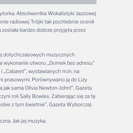
zytorka. Absolwentka Wokalistyki Jazzowej
ie radiowej Trójki tak pochlebnie ocenił
ta została bardzo dobrze przyjęta przez
a jej dotychczasowych muzycznych
za wykonanie utworu „Domek bez adresu”
i „Cabaret”, wystawianych m.in. na
ami prasowymi. Porównywano ją do Lizy
ła jak sama Olivia Newton-John!”, Gazeta
ni roli Sally Bowles. Zabierając się za tę
a sobie z tym świetnie”, Gazeta Wyborcza).
zna. Jak jej muzyka.