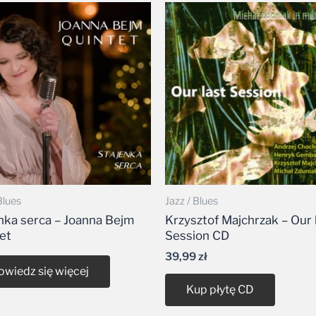
Blues
Jazz / Blues
nka serca – Joanna Bejm
Krzysztof Majchrzak – Our 
et
Session CD
39,99
zł
owiedz się więcej
Kup płytę CD