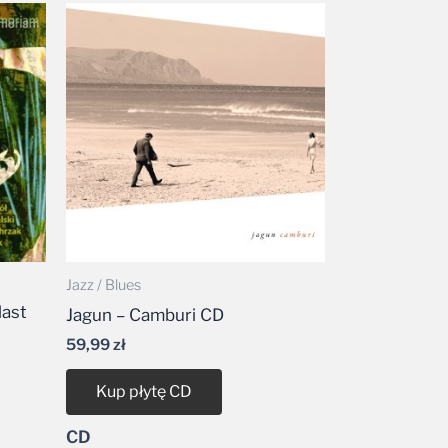
Jazz / Blues
last
Jagun – Camburi CD
59,99
zł
Kup płytę CD
CD