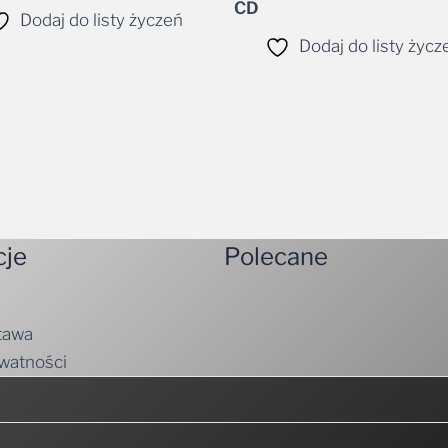
CD
Dodaj do listy życzeń
Dodaj do listy życz
cje
Polecane
tawa
ywatności