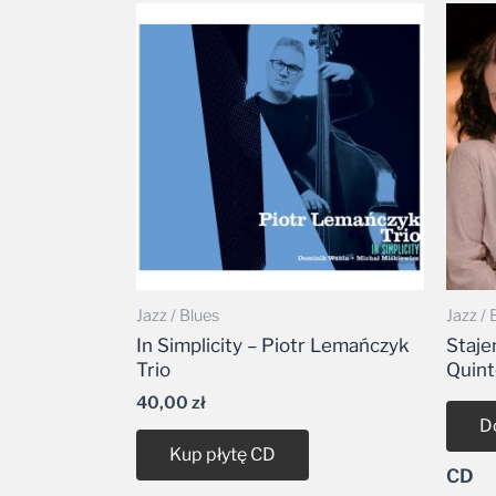
Jazz / Blues
Jazz / 
In Simplicity – Piotr Lemańczyk
Staje
Trio
Quint
40,00
zł
D
Kup płytę CD
CD