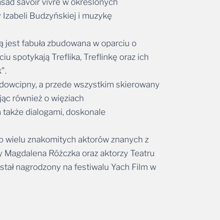
asad savoir vivre w określonych
 Izabeli Budzyńskiej i muzykę
tą jest fabuła zbudowana w oparciu o
spotykają Treflika, Treflinkę oraz ich
”.
y i dowcipny, a przede wszystkim skierowany
ając również o więziach
a także dialogami, doskonale
ło wielu znakomitych aktorów znanych z
zy Magdalena Różczka oraz aktorzy Teatru
stał nagrodzony na festiwalu Yach Film w