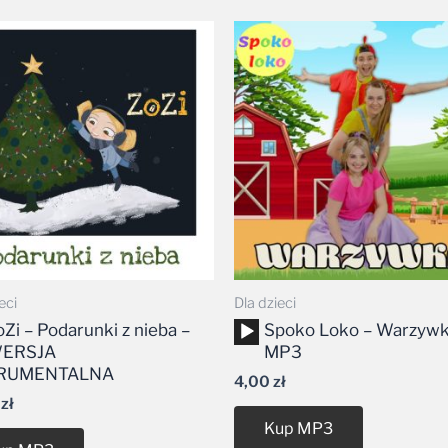
eci
Dla dzieci
arzacz
Odtwarzacz
oZi – Podarunki z nieba –
Spoko Loko – Warzyw
w
plików
ERSJA
MP3
ękowych
dźwiękowych
RUMENTALNA
4,00
zł
0
zł
Kup MP3