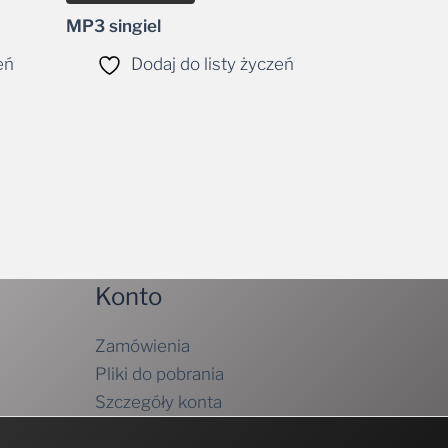
MP3 singiel
eń
Dodaj do listy życzeń
Konto
Zamówienia
Pliki do pobrania
Szczegóły konta