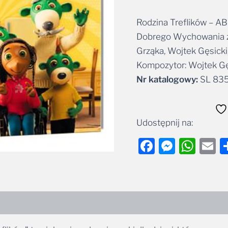
Rodzina Treflików – A
Alternative:
Dobrego Wychowania z 
Grząka, Wojtek Gęsicki
Kompozytor: Wojtek Gę
Nr katalogowy:
SL 835
Udostępnij na:
Facebook
Messe
Wha
E