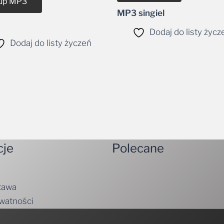
up MP3
MP3 singiel
Dodaj do listy życz
Dodaj do listy życzeń
cje
Polecane
tawa
ywatności