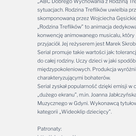
„ABC Dobrego Wychowania z Rodziną Trefli
sytuacjach. Rodzina Treflików uwielbia pr
skomponowaną przez Wojciecha Gęsickie
„Rodzina Treflików” to animacja dedykowan
konwencję animowanego musicalu, który op
przyjaciół. Jej reżyserem jest Marek Skro
Serial promuje takie wartości jak: toleran
do całej rodziny. Uczy dzieci w jaki spodó
międzypokoleniowych. Produkcja wyróżnia s
charakteryzującymi bohaterów.
Serial zyskał popularność dzięki emisji
„dużego ekranu”, m.in. Joanna Jabłczyńsk
Muzycznego w Gdyni. Wykonawcą tytułowej 
kategorii „Wideoklip dziecięcy”.
Patronaty: