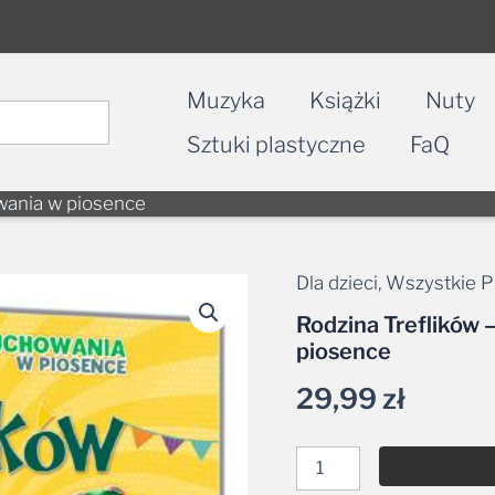
Muzyka
Książki
Nuty
Sztuki plastyczne
FaQ
wania w piosence
Dla dzieci
,
Wszystkie P
ilość
Rodzina
Rodzina Treflików
Treflików
piosence
-
ABC
29,99
zł
dobrego
wychowania
w
piosence