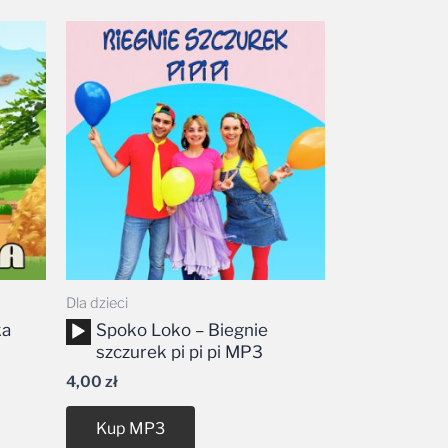
Dla dzieci
Odtwarzacz
ka
Spoko Loko – Biegnie
plików
szczurek pi pi pi MP3
dźwiękowych
4,00
zł
Kup MP3