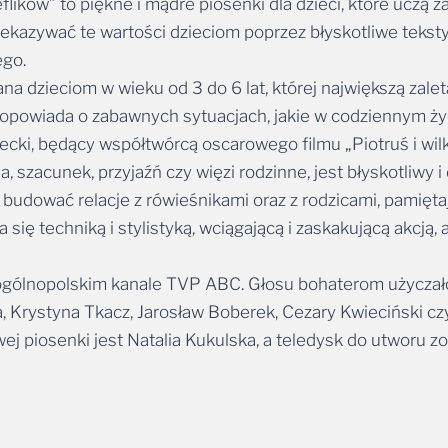
ków” to piękne i mądre piosenki dla dzieci, które uczą z
zekazywać te wartości dzieciom poprzez błyskotliwe teksty
go.
a dzieciom w wieku od 3 do 6 lat, której największą zale
owiada o zabawnych sytuacjach, jakie w codziennym życiu 
becki, będący współtwórcą oscarowego filmu „Piotruś i wilk
cja, szacunek, przyjaźń czy więzi rodzinne, jest błyskotliw
b budować relacje z rówieśnikami oraz z rodzicami, pamięt
ię techniką i stylistyką, wciągającą i zaskakującą akcją, 
 w ogólnopolskim kanale TVP ABC. Głosu bohaterom użycza
a, Krystyna Tkacz, Jarosław Boberek, Cezary Kwieciński c
piosenki jest Natalia Kukulska, a teledysk do utworu zo