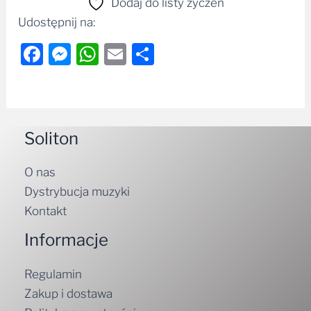
Dodaj do listy życzeń
Udostępnij na:
Facebook
Messenger
WhatsApp
Email
Share
Soliton
O nas
Dystrybucja muzyki
Kontakt
Informacje
Regulamin
Zakup i dostawa