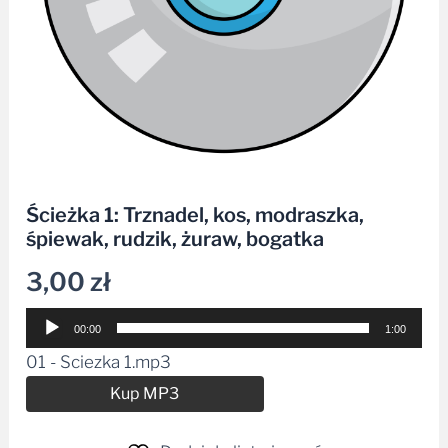
Ścieżka 1: Trznadel, kos, modraszka,
śpiewak, rudzik, żuraw, bogatka
3,00
zł
Odtwarzacz
00:00
1:00
plików
01 - Sciezka 1.mp3
dźwiękowych
Alternative:
Kup MP3