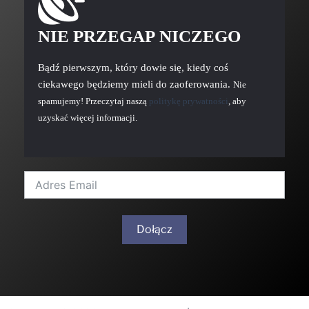
NIE PRZEGAP NICZEGO
Bądź pierwszym, który dowie się, kiedy coś
ciekawego będziemy mieli do zaoferowania.
Nie
spamujemy! Przeczytaj naszą
politykę prywatności
, aby
uzyskać więcej informacji.
Dołącz
A
l
t