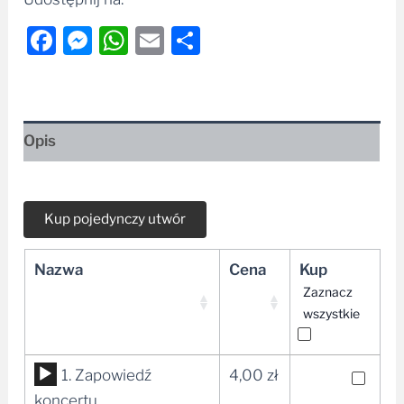
Facebook
Messenger
WhatsApp
Email
Share
Opis
Nazwa
Cena
Kup
Zaznacz
wszystkie
Odtwarzacz
1. Zapowiedź
4,00
zł
plików
koncertu