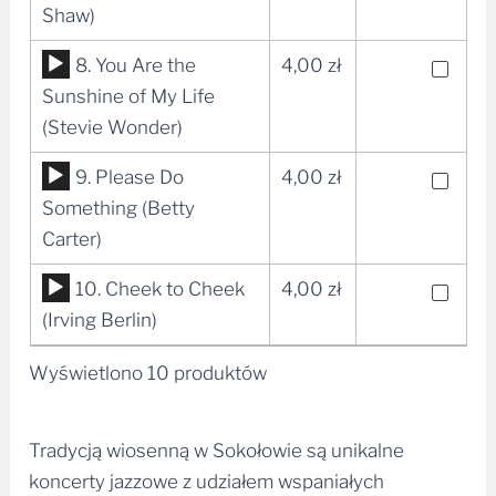
plików
Shaw)
dźwiękowych
Odtwarzacz
8. You Are the
4,00
zł
plików
Sunshine of My Life
dźwiękowych
(Stevie Wonder)
Odtwarzacz
9. Please Do
4,00
zł
plików
Something (Betty
dźwiękowych
Carter)
Odtwarzacz
10. Cheek to Cheek
4,00
zł
plików
(Irving Berlin)
dźwiękowych
Wyświetlono 10 produktów
Tradycją wiosenną w Sokołowie są unikalne
koncerty jazzowe z udziałem wspaniałych