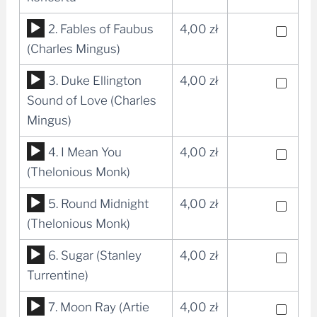
dźwiękowych
Odtwarzacz
2. Fables of Faubus
4,00
zł
plików
(Charles Mingus)
dźwiękowych
Odtwarzacz
3. Duke Ellington
4,00
zł
plików
Sound of Love (Charles
dźwiękowych
Mingus)
Odtwarzacz
4. I Mean You
4,00
zł
plików
(Thelonious Monk)
dźwiękowych
Odtwarzacz
5. Round Midnight
4,00
zł
plików
(Thelonious Monk)
dźwiękowych
Odtwarzacz
6. Sugar (Stanley
4,00
zł
plików
Turrentine)
dźwiękowych
Odtwarzacz
7. Moon Ray (Artie
4,00
zł