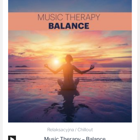
Zakres
cen:
od
14,99 zł
do
25,00 zł
Relaksacyjna / Chillout
Odtwarzacz
Music Therapy – Balance