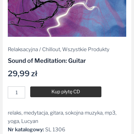
Relaksacyjna / Chillout
,
Wszystkie Produkty
Sound of Meditation: Guitar
29,99
zł
Kup płytę CD
relaks, medytacja, gitara, sokojna muzyka, mp3,
Alternative:
yoga, Lucyan
Nr katalogowy:
SL 1306