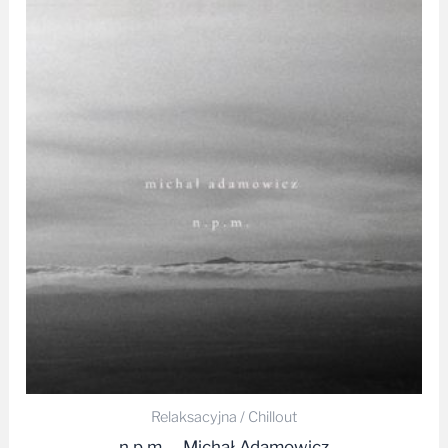
Relaksacyjna / Chillout
n.p.m. – Michał Adamowicz