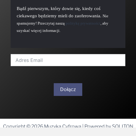
Bądź pierwszym, który dowie się, kiedy coś
ciekawego będziemy mieli do zaoferowania.
Nie
spamujemy! Przeczytaj naszą
politykę prywatności
, aby
uzyskać więcej informacji.
Dołącz
A
l
t
Copyright © 2026 Muzyka Cyfrowa | Powered by SOLITON
e