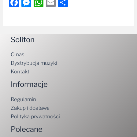
Facebook
Messenger
WhatsApp
Email
Share
Soliton
O nas
Dystrybucja muzyki
Kontakt
Informacje
Regulamin
Zakup i dostawa
Polityka prywatności
Polecane