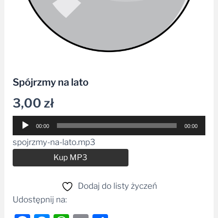
Spójrzmy na lato
3,00
zł
Odtwarzacz
00:00
00:00
plików
spojrzmy-na-lato.mp3
dźwiękowych
Alternative:
Kup MP3
Dodaj do listy życzeń
Udostępnij na: