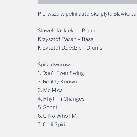
Pierwsza w pełni autorska płyta Sławka Jak
Sławek Jaskułke – Piano
Krzysztof Pacan – Bass
Krzysztof Dziedzic – Drums
Spis utworów:
1. Don’t Even Swing
2. Reality Known
3. Mc M’ca
4. Rhythm Changes
5. Sonni
6. U No Who I M
7. Chili Spirit