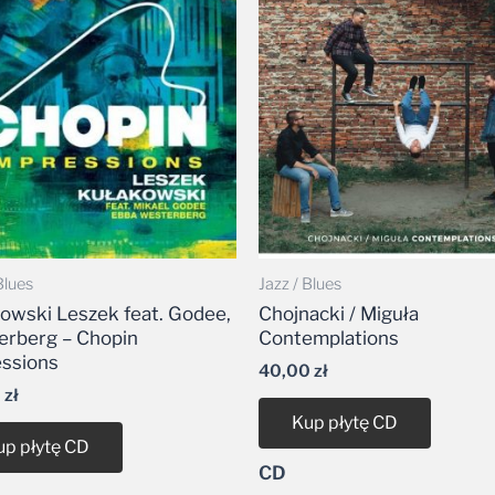
Blues
Jazz / Blues
owski Leszek feat. Godee,
Chojnacki / Miguła
rberg – Chopin
Contemplations
ssions
40,00
zł
0
zł
Kup płytę CD
up płytę CD
CD