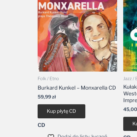
Folk / Etno
Jazz / 
Kułak
Burkard Kunkel – Monxarella CD
Weste
59,99
zł
Impre
45,0
Kup płytę CD
K
CD
Dodaj do listy życzeń