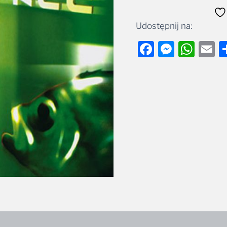
Udostępnij na:
Facebook
Messe
Wha
E