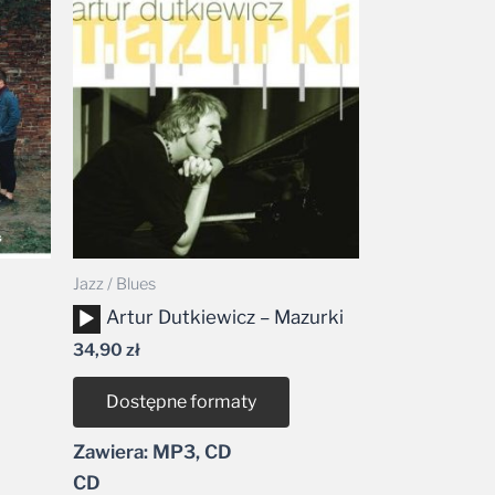
Jazz / Blues
Odtwarzacz
Artur Dutkiewicz – Mazurki
plików
34,90
zł
dźwiękowych
Dostępne formaty
Zawiera: MP3, CD
CD