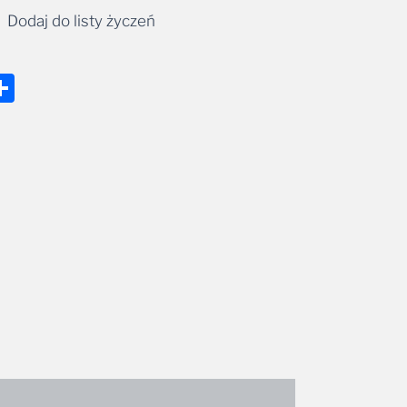
Dodaj do listy życzeń
nger
tsApp
mail
Share