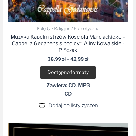
Kolędy / Religijne / Patriotyczne
Muzyka Kapelmistrzów Kościoła Marciackiego –
Cappella Gedanensis pod dyr. Aliny Kowalskiej-
Pińczak
38,99
zł
–
42,99
zł
Dostępne formaty
Zawiera: CD, MP3
CD
Dodaj do listy życzeń
Zakres
cen: