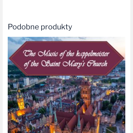
Podobne produkty
Zakres
cen:
od
38,99 zł
do
42,99 zł