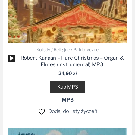
Kolędy / Religijne / Patriotyczne
Odtwarzacz
Robert Kanaan – Pure Christmas – Organ &
plików
Flutes (instrumental) MP3
dźwiękowych
24,90
zł
Kup MP3
MP3
Dodaj do listy życzeń