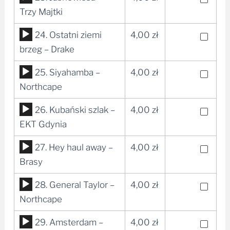
plików
Trzy Majtki
dźwiękowych
Odtwarzacz
24. Ostatni ziemi
4,00
zł
plików
brzeg – Drake
dźwiękowych
Odtwarzacz
25. Siyahamba –
4,00
zł
plików
Northcape
dźwiękowych
Odtwarzacz
26. Kubański szlak –
4,00
zł
plików
EKT Gdynia
dźwiękowych
Odtwarzacz
27. Hey haul away –
4,00
zł
plików
Brasy
dźwiękowych
Odtwarzacz
28. General Taylor –
4,00
zł
plików
Northcape
dźwiękowych
Odtwarzacz
29. Amsterdam –
4,00
zł