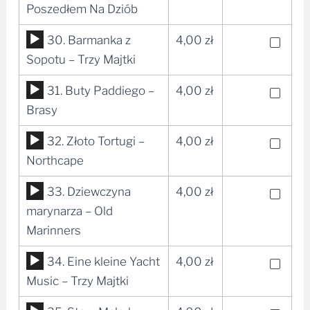
plików
Poszedłem Na Dziób
dźwiękowych
Odtwarzacz
30. Barmanka z
4,00
zł
plików
Sopotu – Trzy Majtki
dźwiękowych
Odtwarzacz
31. Buty Paddiego –
4,00
zł
plików
Brasy
dźwiękowych
Odtwarzacz
32. Złoto Tortugi –
4,00
zł
plików
Northcape
dźwiękowych
Odtwarzacz
33. Dziewczyna
4,00
zł
plików
marynarza – Old
dźwiękowych
Marinners
Odtwarzacz
34. Eine kleine Yacht
4,00
zł
plików
Music – Trzy Majtki
dźwiękowych