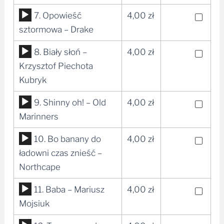
dźwiękowych
Odtwarzacz
7. Opowieść
4,00
zł
plików
sztormowa – Drake
dźwiękowych
Odtwarzacz
8. Biały słoń –
4,00
zł
plików
Krzysztof Piechota
dźwiękowych
Kubryk
Odtwarzacz
9. Shinny oh! – Old
4,00
zł
plików
Marinners
dźwiękowych
Odtwarzacz
10. Bo banany do
4,00
zł
plików
ładowni czas znieść –
dźwiękowych
Northcape
Odtwarzacz
11. Baba – Mariusz
4,00
zł
plików
Mojsiuk
dźwiękowych