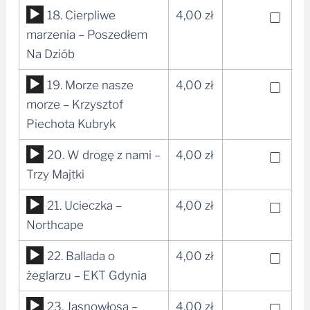
dźwiękowych
Odtwarzacz
18. Cierpliwe
4,00
zł
plików
marzenia – Poszedłem
dźwiękowych
Na Dziób
Odtwarzacz
19. Morze nasze
4,00
zł
plików
morze – Krzysztof
dźwiękowych
Piechota Kubryk
Odtwarzacz
20. W drogę z nami –
4,00
zł
plików
Trzy Majtki
dźwiękowych
Odtwarzacz
21. Ucieczka –
4,00
zł
plików
Northcape
dźwiękowych
Odtwarzacz
22. Ballada o
4,00
zł
plików
żeglarzu – EKT Gdynia
dźwiękowych
Odtwarzacz
23. Jasnowłosa –
4,00
zł