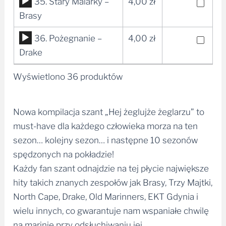
Odtwarzacz
35. Stary Malarky –
4,00
zł
plików
Brasy
dźwiękowych
Odtwarzacz
36. Pożegnanie –
4,00
zł
plików
Drake
dźwiękowych
Wyświetlono 36 produktów
Nowa kompilacja szant „Hej żeglujże żeglarzu” to
must-have dla każdego człowieka morza na ten
sezon… kolejny sezon… i następne 10 sezonów
spędzonych na pokładzie!
Każdy fan szant odnajdzie na tej płycie największe
hity takich znanych zespołów jak Brasy, Trzy Majtki,
North Cape, Drake, Old Marinners, EKT Gdynia i
wielu innych, co gwarantuje nam wspaniałe chwilę
na marinie przy odsłuchiwaniu jej.