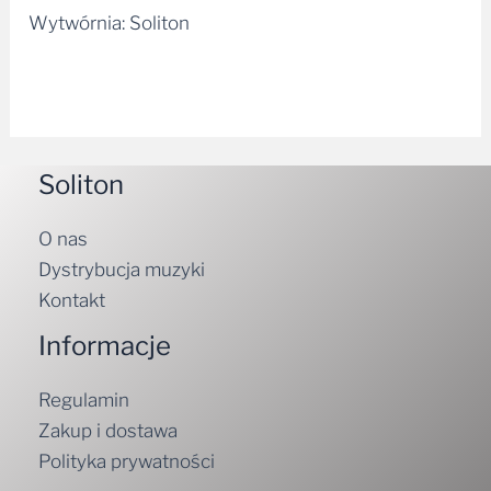
Wytwórnia: Soliton
Soliton
O nas
Dystrybucja muzyki
Kontakt
Informacje
Regulamin
Zakup i dostawa
Polityka prywatności