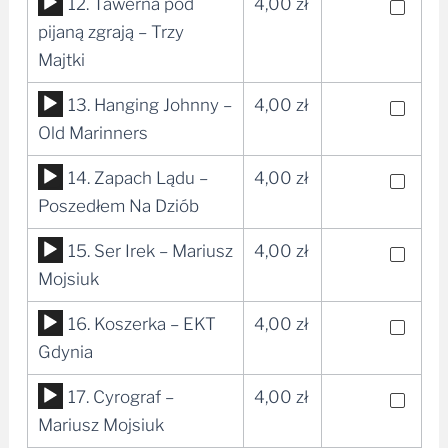
Odtwarzacz
12. Tawerna pod
4,00
zł
plików
pijaną zgrają – Trzy
dźwiękowych
Majtki
Odtwarzacz
13. Hanging Johnny –
4,00
zł
plików
Old Marinners
dźwiękowych
Odtwarzacz
14. Zapach Lądu –
4,00
zł
plików
Poszedłem Na Dziób
dźwiękowych
Odtwarzacz
15. Ser Irek – Mariusz
4,00
zł
plików
Mojsiuk
dźwiękowych
Odtwarzacz
16. Koszerka – EKT
4,00
zł
plików
Gdynia
dźwiękowych
Odtwarzacz
17. Cyrograf –
4,00
zł
plików
Mariusz Mojsiuk