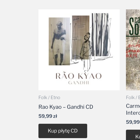
Folk / Etno
Folk / 
Carm
Rao Kyao – Gandhi CD
Inter
59,99
zł
59,9
Kup płytę CD
K
CD