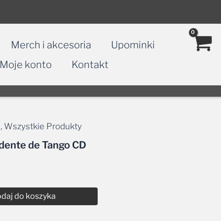
Merch i akcesoria
Upominki
Moje konto
Kontakt
s
,
Wszystkie Produkty
idente de Tango CD
daj do koszyka
54