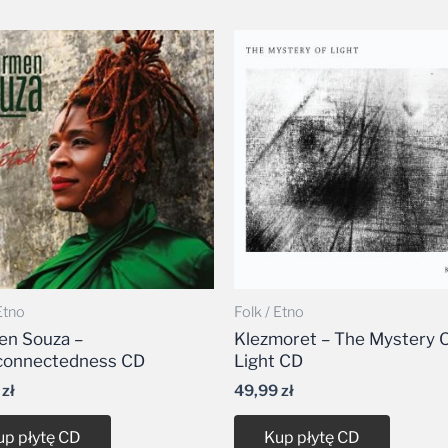
Etno
Folk / Etno
en Souza –
Klezmoret – The Mystery 
connectedness CD
Light CD
9
zł
49,99
zł
up płytę CD
Kup płytę CD