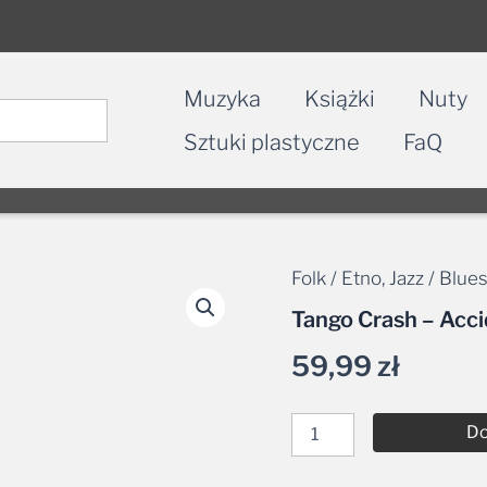
Muzyka
Książki
Nuty
Sztuki plastyczne
FaQ
Folk / Etno
,
Jazz / Blue
ilość
Tango
Tango Crash – Acc
Crash
-
59,99
zł
Accidente
de
Tango
CD
Do
Nr katalogowy:
GMC0
Alternative: