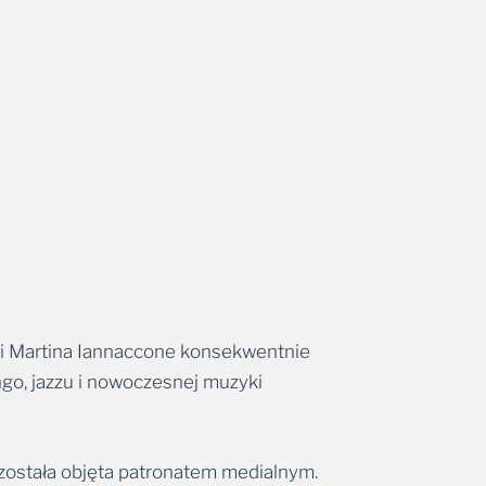
 i Martina Iannaccone konsekwentnie
ngo, jazzu i nowoczesnej muzyki
 została objęta patronatem medialnym.
bas, wokal), Christian Gerber (bandoneon)