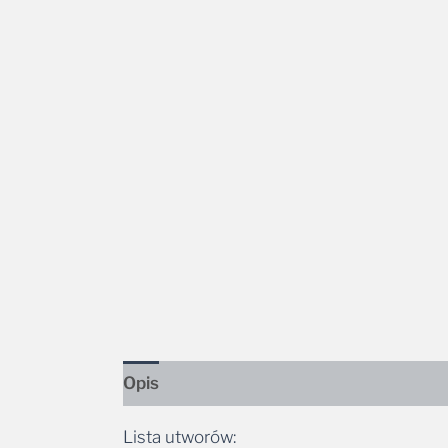
Opis
Lista utworów:
1. Accidente de tango 05:06