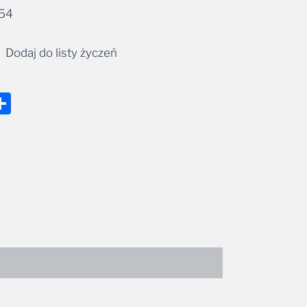
Dodaj do listy życzeń
nger
tsApp
mail
Share