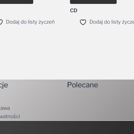
CD
Dodaj do listy życzeń
Dodaj do listy życz
cje
Polecane
tawa
ywatności