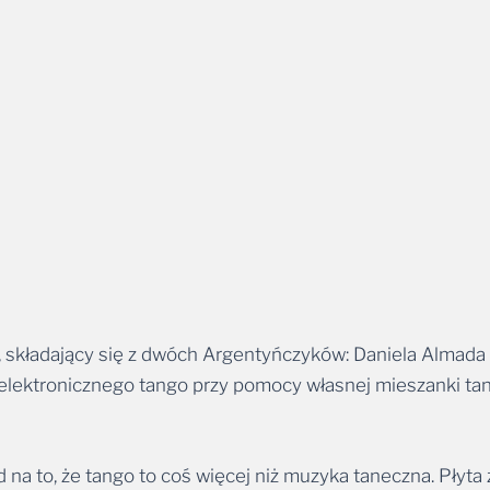
 składający się z dwóch Argentyńczyków: Daniela Almada
ki elektronicznego tango przy pomocy własnej mieszanki ta
na to, że tango to coś więcej niż muzyka taneczna. Płyta
a (pianino), Martin Iannaccone (wiolonczela, elektryczny 