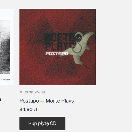
Alternatywna
Of
Postapo — Morte Plays
34,90
zł
Kup płytę CD
CD