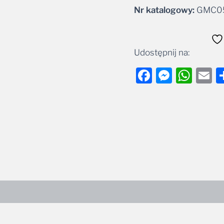
Udostępnij na:
Facebook
Messe
Wha
E