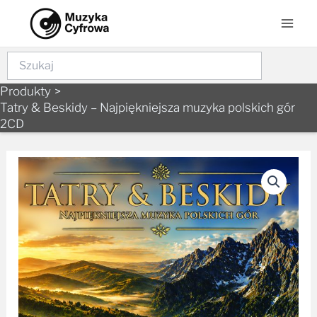
Skip
Mai
to
Men
content
Szukaj
Produkty
Tatry & Beskidy – Najpiękniejsza muzyka polskich gór
2CD
ilość
Tatry
&
Beskidy
-
Najpiękniejsza
muzyka
polskich
gór
2CD