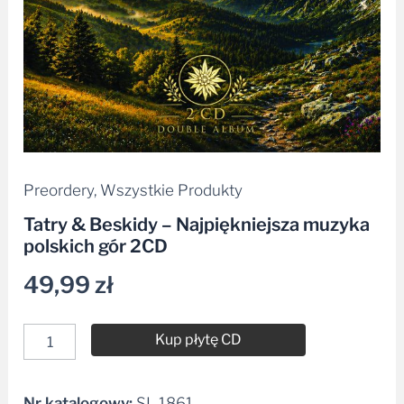
Preordery
,
Wszystkie Produkty
Tatry & Beskidy – Najpiękniejsza muzyka
polskich gór 2CD
49,99
zł
Kup płytę CD
Nr katalogowy:
SL 1861
Alternative: