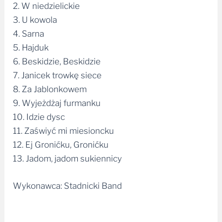
2. W niedzielickie
3. U kowola
4. Sarna
5. Hajduk
6. Beskidzie, Beskidzie
7. Janicek trowkę siece
8. Za Jablonkowem
9. Wyjeżdżaj furmanku
10. Idzie dysc
11. Zaświyć mi miesioncku
12. Ej Gronićku, Gronićku
13. Jadom, jadom sukiennicy
Wykonawca: Stadnicki Band