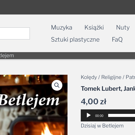
Muzyka
Książki
Nuty
Sztuki plastyczne
FaQ
tlejem
Kolędy / Religijne / Pa
ilość
Tomek
Tomek Lubert, Jank
Lubert,
Janka
4,00
zł
Sabat
-
Odtwarzacz
Dzisiaj
00:00
w
plików
Dzisiaj w Betlejem
Betlejem
dźwiękowych