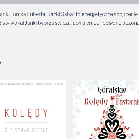
iu Tomka Luberta i Janki Sabat to energetyczne spojrzenie 
razisty wokal Janki tworzą świeżą, pełną emocji odsłonę bożo
y
Zakres
cen:
od
27,99 zł
do
31,99 zł