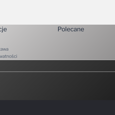
cje
Polecane
tawa
ywatności