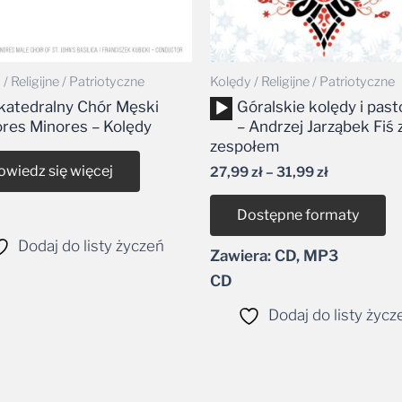
/ Religijne / Patriotyczne
Kolędy / Religijne / Patriotyczne
Odtwarzacz
katedralny Chór Męski
Góralskie kolędy i past
plików
res Minores – Kolędy
– Andrzej Jarząbek Fiś 
dźwiękowych
zespołem
owiedz się więcej
27,99
zł
–
31,99
zł
Dostępne formaty
Dodaj do listy życzeń
Zawiera: CD, MP3
CD
Dodaj do listy życz