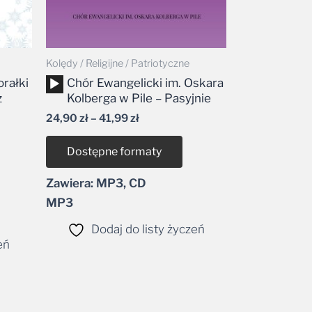
Kolędy / Religijne / Patriotyczne
Odtwarzacz
orałki
Chór Ewangelicki im. Oskara
plików
z
Kolberga w Pile – Pasyjnie
dźwiękowych
24,90
zł
–
41,99
zł
Dostępne formaty
Zawiera: MP3, CD
MP3
Dodaj do listy życzeń
eń