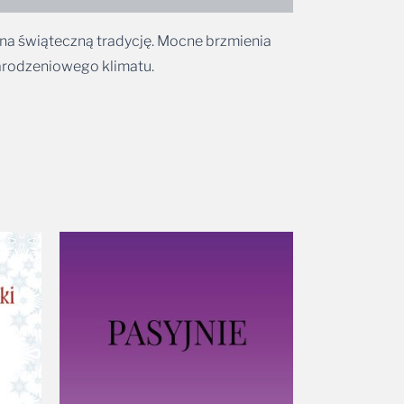
na świąteczną tradycję. Mocne brzmienia
narodzeniowego klimatu.
Zakres
cen:
od
24,90 zł
do
41,99 zł