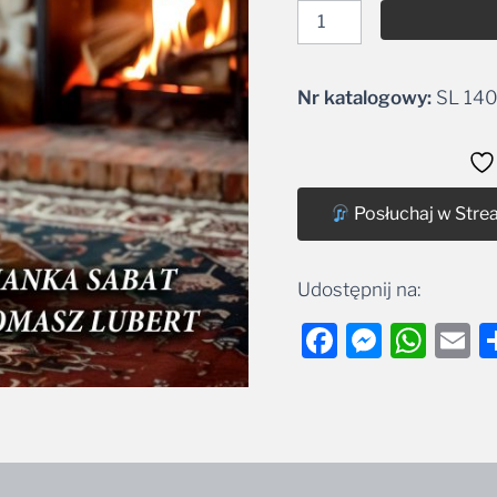
Nr katalogowy:
SL 140
Alternative:
Posłuchaj w Stre
Udostępnij na:
Facebook
Messe
Wha
E