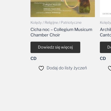
Kolędy / Religijne / Patriotyczne
Kolędy 
Cicha noc – Collegium Musicum
Archi
Chamber Choir
Canto
Dowiedz się więcej
D
CD
CD
Dodaj do listy życzeń