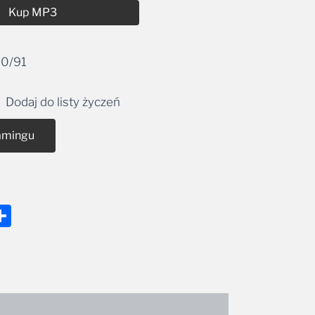
Kup MP3
0/91
Dodaj do listy życzeń
amingu
nger
tsApp
mail
Share