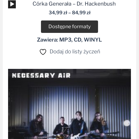
Odtwarzacz
Córka Generała – Dr. Hackenbush
plików
34,99
zł
–
84,99
zł
dźwiękowych
Dostępne formaty
Zawiera: MP3, CD, WINYL
Dodaj do listy życzeń