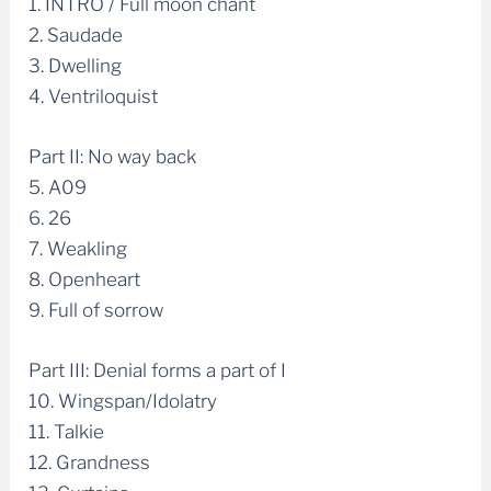
1. INTRO / Full moon chant
2. Saudade
3. Dwelling
4. Ventriloquist
Part II: No way back
5. A09
6. 26
7. Weakling
8. Openheart
9. Full of sorrow
Part III: Denial forms a part of I
10. Wingspan/Idolatry
11. Talkie
12. Grandness