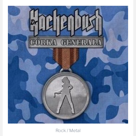
Zakres
cen:
od
34,99 zł
do
84,99 zł
Rock / Metal