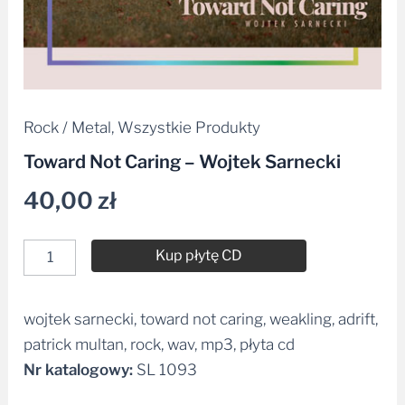
Rock / Metal
,
Wszystkie Produkty
Toward Not Caring – Wojtek Sarnecki
40,00
zł
Kup płytę CD
wojtek sarnecki, toward not caring, weakling, adrift,
Alternative:
patrick multan, rock, wav, mp3, płyta cd
Nr katalogowy:
SL 1093