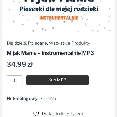
Dla dzieci
,
Polecane
,
Wszystkie Produkty
M jak Mama – instrumentalnie MP3
34,99
zł
Kup MP3
Nr katalogowy:
SL 1145
Alternative:
Dodaj do listy życzeń