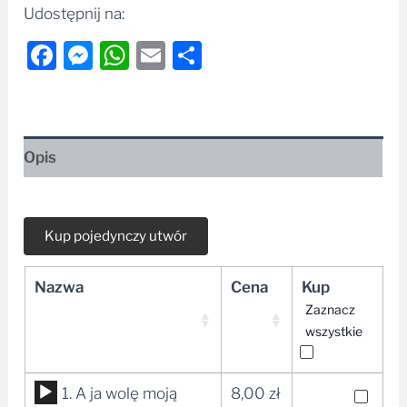
Udostępnij na:
Facebook
Messenger
WhatsApp
Email
Share
Opis
Nazwa
Cena
Kup
Zaznacz
wszystkie
Odtwarzacz
1. A ja wolę moją
8,00
zł