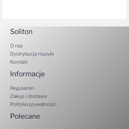
Soliton
O nas
Dystrybucja muzyki
Kontakt
Informacje
Regulamin
Zakup i dostawa
Polityka prywatności
Polecane