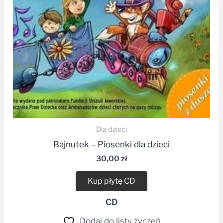
Dla dzieci
Bajnutek – Piosenki dla dzieci
30,00
zł
Kup płytę CD
CD
Dodaj do listy życzeń