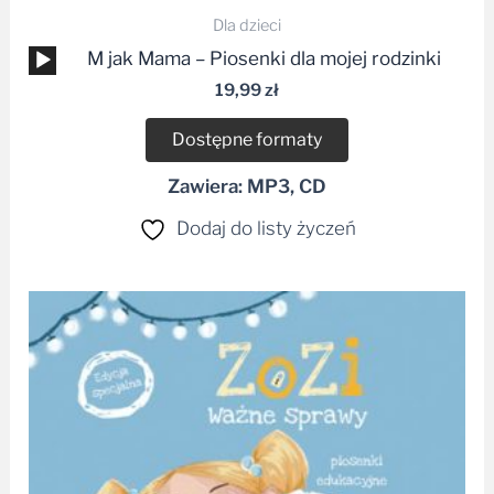
Dla dzieci
Odtwarzacz
M jak Mama – Piosenki dla mojej rodzinki
plików
19,99
zł
dźwiękowych
Dostępne formaty
Zawiera: MP3, CD
Dodaj do listy życzeń
Zakres
cen:
od
28,99 zł
do
37,99 zł