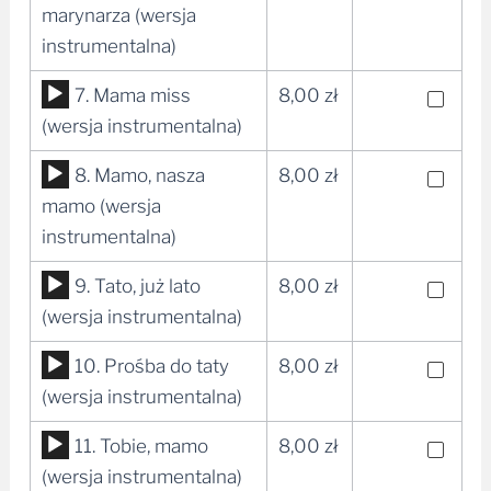
plików
marynarza (wersja
dźwiękowych
instrumentalna)
Odtwarzacz
7. Mama miss
8,00
zł
plików
(wersja instrumentalna)
dźwiękowych
Odtwarzacz
8. Mamo, nasza
8,00
zł
plików
mamo (wersja
dźwiękowych
instrumentalna)
Odtwarzacz
9. Tato, już lato
8,00
zł
plików
(wersja instrumentalna)
dźwiękowych
Odtwarzacz
10. Prośba do taty
8,00
zł
plików
(wersja instrumentalna)
dźwiękowych
Odtwarzacz
11. Tobie, mamo
8,00
zł
plików
(wersja instrumentalna)