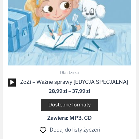
Dla dzieci
Odtwarzacz
ZoZi – Ważne sprawy [EDYCJA SPECJALNA]
plików
28,99
zł
–
37,99
zł
dźwiękowych
Dostępne formaty
Zawiera: MP3, CD
Dodaj do listy życzeń