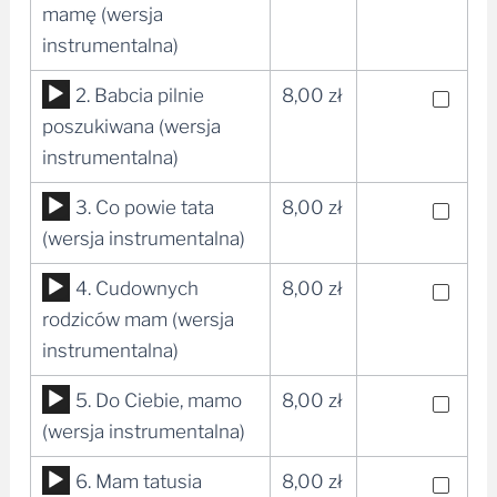
plików
mamę (wersja
dźwiękowych
instrumentalna)
Odtwarzacz
2. Babcia pilnie
8,00
zł
plików
poszukiwana (wersja
dźwiękowych
instrumentalna)
Odtwarzacz
3. Co powie tata
8,00
zł
plików
(wersja instrumentalna)
dźwiękowych
Odtwarzacz
4. Cudownych
8,00
zł
plików
rodziców mam (wersja
dźwiękowych
instrumentalna)
Odtwarzacz
5. Do Ciebie, mamo
8,00
zł
plików
(wersja instrumentalna)
dźwiękowych
Odtwarzacz
6. Mam tatusia
8,00
zł