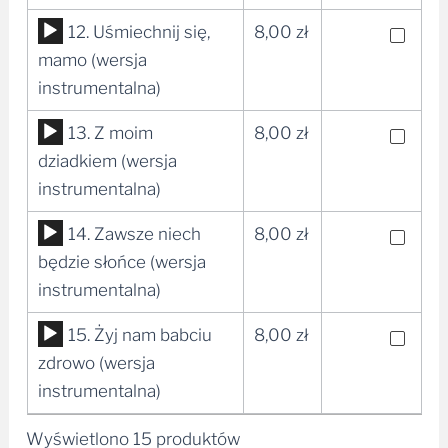
dźwiękowych
Odtwarzacz
12. Uśmiechnij się,
8,00
zł
plików
mamo (wersja
dźwiękowych
instrumentalna)
Odtwarzacz
13. Z moim
8,00
zł
plików
dziadkiem (wersja
dźwiękowych
instrumentalna)
Odtwarzacz
14. Zawsze niech
8,00
zł
plików
będzie słońce (wersja
dźwiękowych
instrumentalna)
Odtwarzacz
15. Żyj nam babciu
8,00
zł
plików
zdrowo (wersja
dźwiękowych
instrumentalna)
Wyświetlono 15 produktów