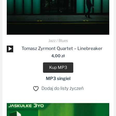
Jazz / Blues
Odtwarzacz
Tomasz Zyrmont Quartet – Linebreaker
plików
4,00
zł
dźwiękowych
Kup MP3
MP3 singiel
Dodaj do listy życzeń