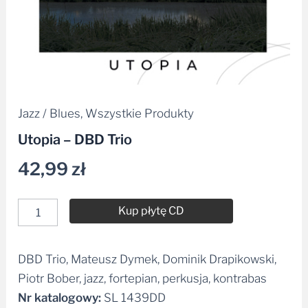
Jazz / Blues
,
Wszystkie Produkty
Utopia – DBD Trio
42,99
zł
Kup płytę CD
DBD Trio, Mateusz Dymek, Dominik Drapikowski,
Alternative:
Piotr Bober, jazz, fortepian, perkusja, kontrabas
Nr katalogowy:
SL 1439DD