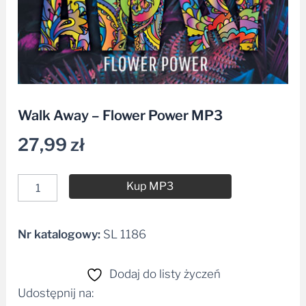
Walk Away – Flower Power MP3
27,99
zł
Kup MP3
Nr katalogowy:
SL 1186
Alternative:
Dodaj do listy życzeń
Udostępnij na: