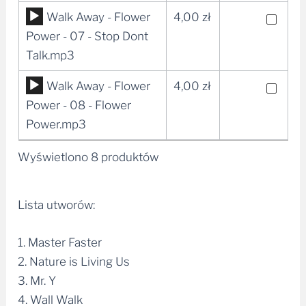
dźwiękowych
Odtwarzacz
Walk Away - Flower
4,00
zł
plików
Power - 07 - Stop Dont
dźwiękowych
Talk.mp3
Odtwarzacz
Walk Away - Flower
4,00
zł
plików
Power - 08 - Flower
dźwiękowych
Power.mp3
Wyświetlono 8 produktów
Lista utworów:
1. Master Faster
2. Nature is Living Us
3. Mr. Y
4. Wall Walk