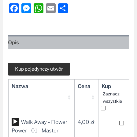
Facebook
Messenger
WhatsApp
Email
Share
Opis
Nazwa
Cena
Kup
Zaznacz
wszystkie
Odtwarzacz
Walk Away - Flower
4,00
zł
plików
Power - 01 - Master