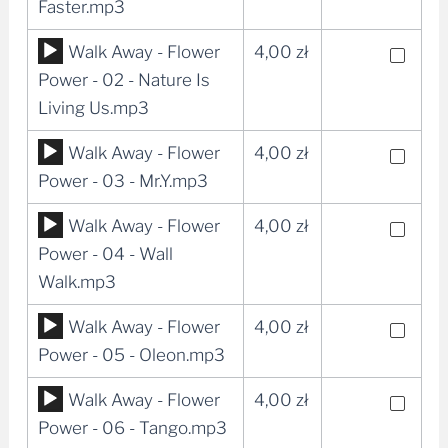
dźwiękowych
Faster.mp3
Odtwarzacz
Walk Away - Flower
4,00
zł
plików
Power - 02 - Nature Is
dźwiękowych
Living Us.mp3
Odtwarzacz
Walk Away - Flower
4,00
zł
plików
Power - 03 - Mr.Y.mp3
dźwiękowych
Odtwarzacz
Walk Away - Flower
4,00
zł
plików
Power - 04 - Wall
dźwiękowych
Walk.mp3
Odtwarzacz
Walk Away - Flower
4,00
zł
plików
Power - 05 - Oleon.mp3
dźwiękowych
Odtwarzacz
Walk Away - Flower
4,00
zł
plików
Power - 06 - Tango.mp3