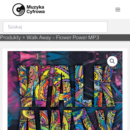
Skip
Mai
to
Men
content
Szukaj
Produkty
Walk Away – Flower Power MP3
ilość
Walk
Away
–
Flower
Power
MP3