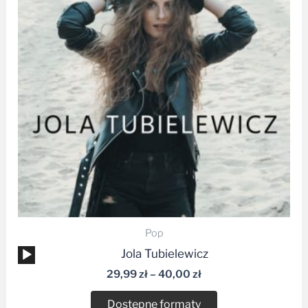
do
40,00 zł
Pop
Odtwarzacz
Jola Tubielewicz
plików
29,99
zł
–
40,00
zł
dźwiękowych
Dostępne formaty