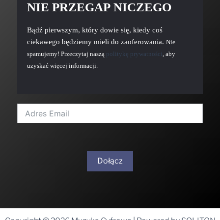
NIE PRZEGAP NICZEGO
Bądź pierwszym, który dowie się, kiedy coś
ciekawego będziemy mieli do zaoferowania.
Nie
spamujemy! Przeczytaj naszą
politykę prywatności
, aby
uzyskać więcej informacji.
Dołącz
A
l
t