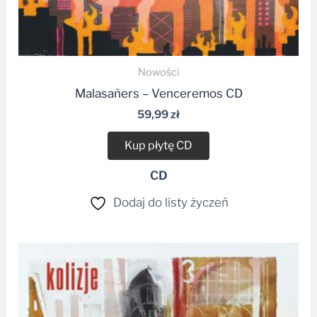
Nowości
Malasañers – Venceremos CD
59,99
zł
Kup płytę CD
CD
Dodaj do listy życzeń