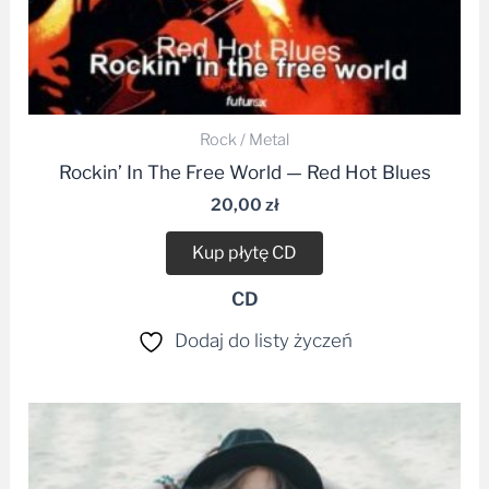
Rock / Metal
Rockin’ In The Free World — Red Hot Blues
20,00
zł
Kup płytę CD
CD
Dodaj do listy życzeń
Zakres
cen:
od
29,99 zł