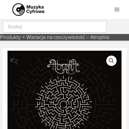
Skip
Mai
to
Men
content
Szukaj
Produkty
Wariacje na rzeczywistość – Atrophia
ilość
Wariacje
na
rzeczywistość
–
Atrophia