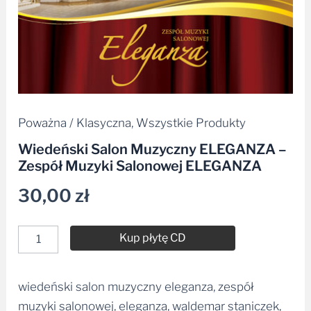
Poważna / Klasyczna
,
Wszystkie Produkty
Wiedeński Salon Muzyczny ELEGANZA –
Zespół Muzyki Salonowej ELEGANZA
30,00
zł
Kup płytę CD
wiedeński salon muzyczny eleganza, zespół
Alternative:
muzyki salonowej, eleganza, waldemar staniczek,
mp3, płyta cd, wav, gliwicka orkiestra kameralna