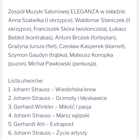
Zespół Muzyki Salonowej ELEGANZA w składzie:
Anna Szabelka (I skrzypce), Waldemar Staniczek (II
skrzypce), Franciszek Skóra (wiolonczela), Łukasz
Bebłot (kontrabas), Antoni Brożek (fortepian),
Grażyna Jursza (flet), Czesław Kasperek (klarnet),
Szymon Gaudyn (trąbka), Mateusz Konopka
(puzon), Michał Pawłowski (perkusja).
Lista utworów:
1. Johann Strauss – Wiedeńska krew
2. Johann Strauss – Grzmoty i błyskawice
3. Gerhard Winkler – Miłość i pasja
4. Johann Strauss – Marsz egipski
5. Gerhardt Ahl – Extrapost
6. Johann Strauss – Życie artysty
7. Franz Schubert – Serenada