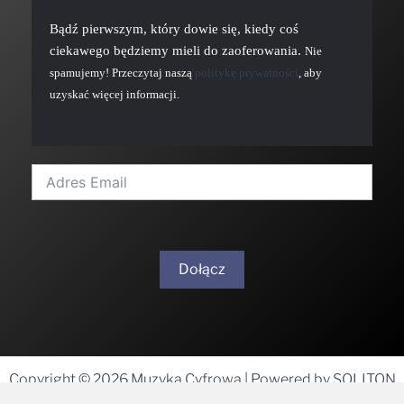
Bądź pierwszym, który dowie się, kiedy coś
ciekawego będziemy mieli do zaoferowania.
Nie
spamujemy! Przeczytaj naszą
politykę prywatności
, aby
uzyskać więcej informacji.
Dołącz
A
l
t
Copyright © 2026 Muzyka Cyfrowa | Powered by SOLITON
e