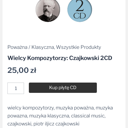
Poważna / Klasyczna
,
Wszystkie Produkty
Wielcy Kompozytorzy: Czajkowski 2CD
25,00
zł
Kup płytę CD
wielcy kompozytorzy, muzyka poważna, muzyka
Alternative:
powazna, muzyka klasyczna, classical music,
czajkowski, piotr iljicz czajkowski