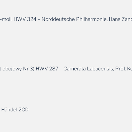
6 g-moll, HWV 324 – Norddeutsche Philharmonie, Hans Zano
ert obojowy Nr 3) HWV 287 – Camerata Labacensis, Prof. Ku
 / Händel 2CD