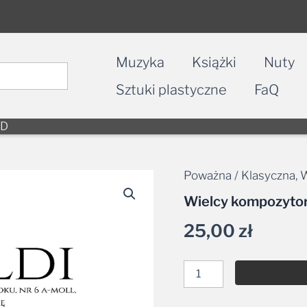
Muzyka
Książki
Nuty
Sztuki plastyczne
FaQ
CD
Poważna / Klasyczna
,
W
ilość
Wielcy
Wielcy kompozytorz
kompozytorzy:
Vivaldi
25,00
zł
/
Händel
2CD