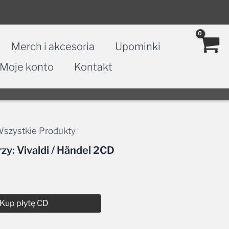
Merch i akcesoria
Upominki
Moje konto
Kontakt
szystkie Produkty
y: Vivaldi / Händel 2CD
Kup płytę CD