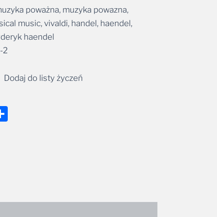
muzyka poważna, muzyka powazna,
ical music, vivaldi, handel, haendel,
ryderyk haendel
-2
Dodaj do listy życzeń
nger
tsApp
mail
Share