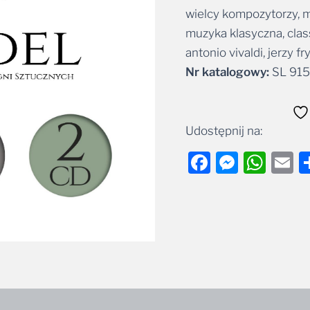
wielcy kompozytorzy, 
Alternative:
muzyka klasyczna, class
antonio vivaldi, jerzy f
Nr katalogowy:
SL 915
Udostępnij na:
Facebook
Messe
Wha
E