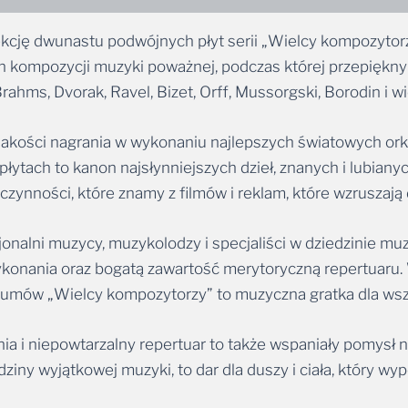
cję dwunastu podwójnych płyt serii „Wielcy kompozytorzy
h kompozycji muzyki poważnej, podczas której przepięknymi
ahms, Dvorak, Ravel, Bizet, Orff, Mussorgski, Borodin i wi
jakości nagrania w wykonaniu najlepszych światowych orki
 płytach to kanon najsłynniejszych dzieł, znanych i lubian
ności, które znamy z filmów i reklam, które wzruszają do
jonalni muzycy, muzykolodzy i specjaliści w dziedzinie mu
wykonania oraz bogatą zawartość merytoryczną repertuaru
bumów „Wielcy kompozytorzy” to muzyczna gratka dla wszy
a i niepowtarzalny repertuar to także wspaniały pomysł na
odziny wyjątkowej muzyki, to dar dla duszy i ciała, który 