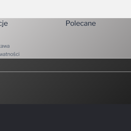
cje
Polecane
tawa
ywatności