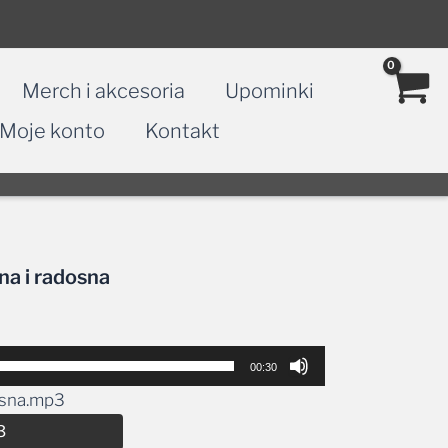
Merch i akcesoria
Upominki
Moje konto
Kontakt
na i radosna
00:30
osna.mp3
Alternative:
3