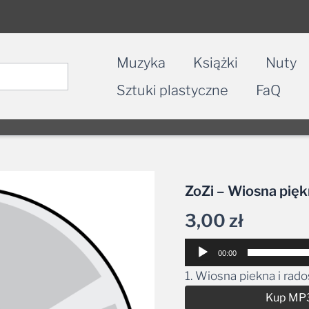
Muzyka
Książki
Nuty
Sztuki plastyczne
FaQ
ZoZi – Wiosna pięk
3,00
zł
Odtwarzacz
00:00
plików
1. Wiosna piekna i rad
dźwiękowych
Kup MP