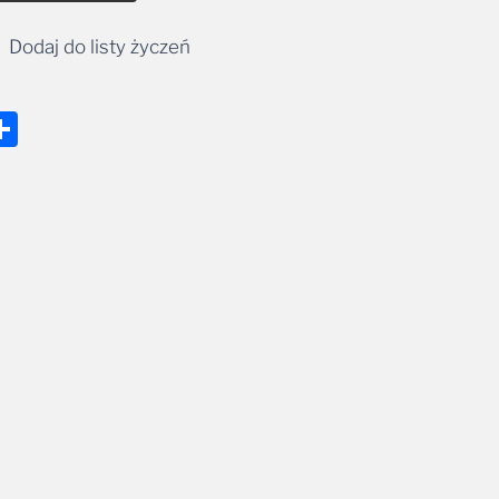
Dodaj do listy życzeń
nger
tsApp
mail
Share