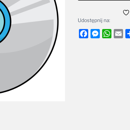
Udostępnij na:
Facebook
Messe
Wha
E