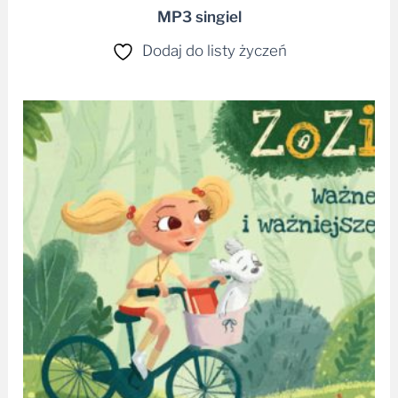
MP3 singiel
Dodaj do listy życzeń
Zakres
cen:
od
28,99 zł
do
37,99 zł