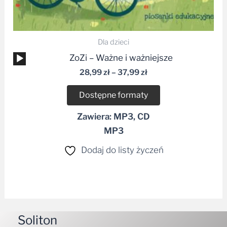
Dla dzieci
Odtwarzacz
ZoZi – Ważne i ważniejsze
plików
28,99
zł
–
37,99
zł
dźwiękowych
Dostępne formaty
Zawiera: MP3, CD
MP3
Dodaj do listy życzeń
Soliton