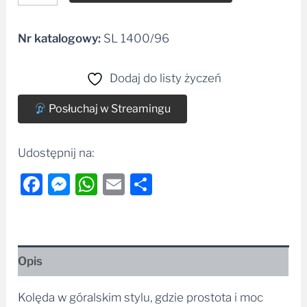
Nr katalogowy:
SL 1400/96
Alternative:
Dodaj do listy życzeń
Posłuchaj w Streamingu
Udostępnij na:
Facebook
Messenger
WhatsApp
Email
Share
Opis
Kolęda w góralskim stylu, gdzie prostota i moc