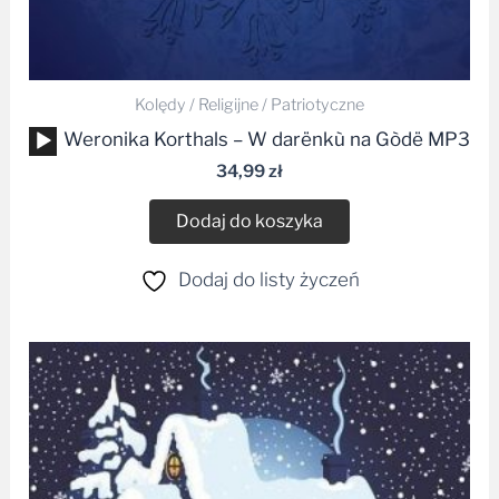
Kolędy / Religijne / Patriotyczne
Odtwarzacz
Weronika Korthals – W darënkù na Gòdë MP3
plików
34,99
zł
dźwiękowych
Dodaj do koszyka
Dodaj do listy życzeń