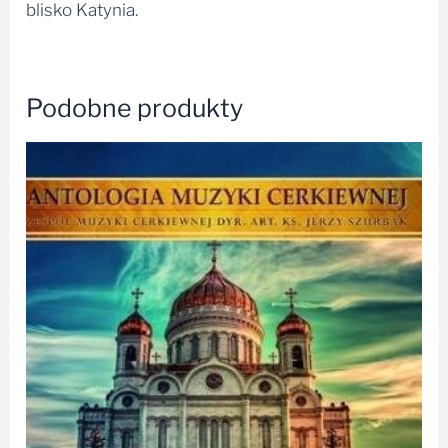
blisko Katynia.
Podobne produkty
Zakres
cen:
od
25,00 zł
do
30,00 zł