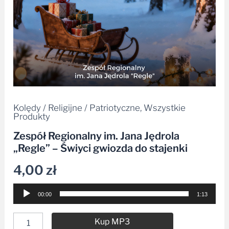
stajenki
Kolędy / Religijne / Patriotyczne
,
Wszystkie
Produkty
Zespół Regionalny im. Jana Jędrola
„Regle” – Świyci gwiozda do stajenki
4,00
zł
Odtwarzacz
00:00
1:13
plików
dźwiękowych
Kup MP3