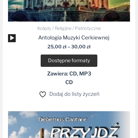
Kolędy / Religijne / Patriotyczne
Odtwarzacz
Antologia Muzyki Cerkiewnej
plików
25,00
zł
–
30,00
zł
dźwiękowych
Dostępne formaty
Zawiera: CD, MP3
CD
Dodaj do listy życzeń