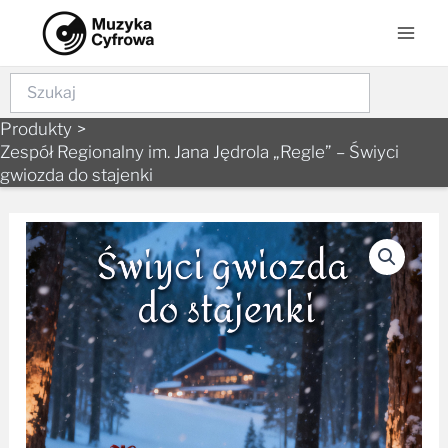
Skip
Mai
to
Men
content
Szukaj
Produkty
Zespół Regionalny im. Jana Jędrola „Regle” – Świyci
gwiozda do stajenki
ilość
Zespół
Regionalny
im.
Jana
Jędrola
"Regle"
-
Świyci
gwiozda
do