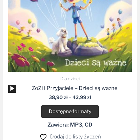
Dla dzieci
Odtwarzacz
ZoZi i Przyjaciele – Dzieci są ważne
plików
38,90
zł
–
42,99
zł
dźwiękowych
Dostępne formaty
Zawiera: MP3, CD
Dodaj do listy życzeń