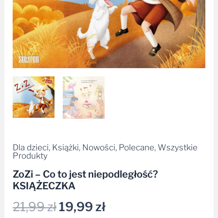
Dla dzieci
,
Książki
,
Nowości
,
Polecane
,
Wszystkie
Produkty
ZoZi – Co to jest niepodległość?
KSIĄŻECZKA
21,99
zł
19,99
zł