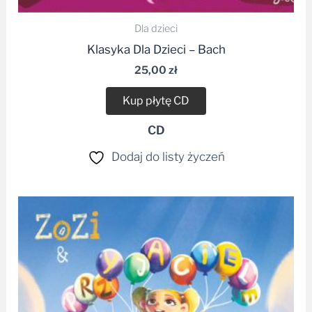
Dla dzieci
Klasyka Dla Dzieci – Bach
25,00
zł
Kup płytę CD
CD
Dodaj do listy życzeń
Zakres
cen:
od
38,90 zł
do
42,99 zł