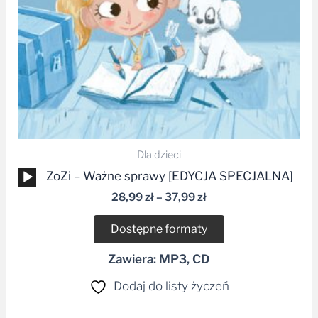
Dla dzieci
Odtwarzacz
ZoZi – Ważne sprawy [EDYCJA SPECJALNA]
plików
28,99
zł
–
37,99
zł
dźwiękowych
Dostępne formaty
Zawiera: MP3, CD
Dodaj do listy życzeń