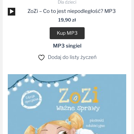
Dla dzieci
Odtwarzacz
ZoZi – Co to jest niepodległość? MP3
plików
19,90
zł
dźwiękowych
Kup MP3
MP3 singiel
Dodaj do listy życzeń
Zakres
cen:
od
28,99 zł
do
37,99 zł