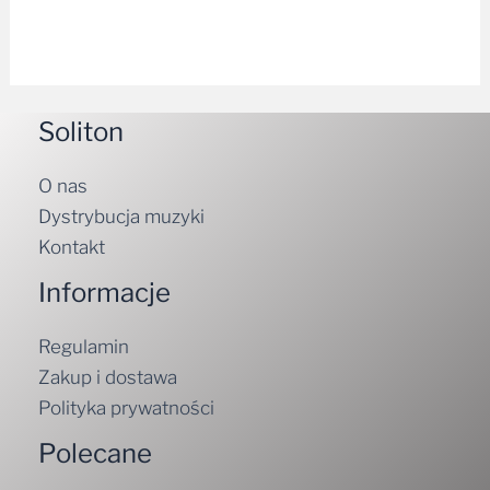
Soliton
O nas
Dystrybucja muzyki
Kontakt
Informacje
Regulamin
Zakup i dostawa
Polityka prywatności
Polecane