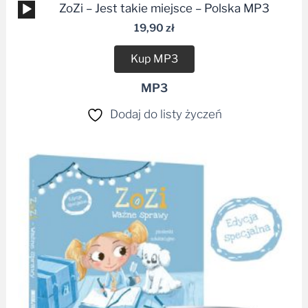
Odtwarzacz
ZoZi – Jest takie miejsce – Polska MP3
plików
19,90
zł
dźwiękowych
Kup MP3
MP3
Dodaj do listy życzeń