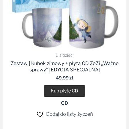
Dla dzieci
Zestaw | Kubek zimowy + płyta CD ZoZi „Ważne
sprawy” [EDYCJA SPECJALNA]
49,99
zł
Kup płytę CD
CD
Dodaj do listy życzeń