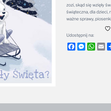
zozi, skąd się wzięły św
Alternative:
świąteczna, dla dzieci,
ważne sprawy, piosenk
Udostępnij na:
Facebook
Messe
Wha
E