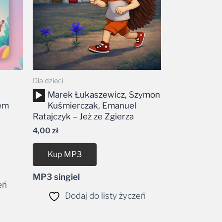
Dla dzieci
Odtwarzacz
Marek Łukaszewicz, Szymon
plików
em
Kuśmierczak, Emanuel
dźwiękowych
Ratajczyk – Jeż ze Zgierza
4,00
zł
Kup MP3
MP3 singiel
eń
Dodaj do listy życzeń