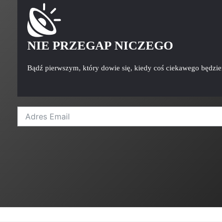
NIE PRZEGAP NICZEGO
Bądź pierwszym, który dowie się, kiedy coś ciekawego będzi
A
l
t