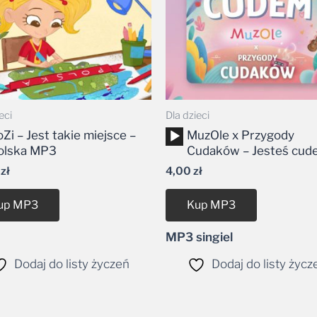
eci
Dla dzieci
arzacz
Odtwarzacz
Zi – Jest takie miejsce –
MuzOle x Przygody
w
plików
olska MP3
Cudaków – Jesteś cud
ękowych
dźwiękowych
0
zł
4,00
zł
up MP3
Kup MP3
MP3 singiel
Dodaj do listy życzeń
Dodaj do listy życz