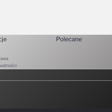
cje
Polecane
tawa
ywatności