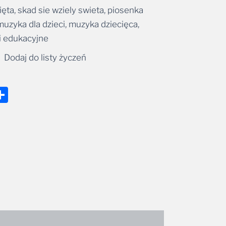
ięta, skad sie wziely swieta, piosenka
 muzyka dla dzieci, muzyka dziecięca,
i edukacyjne
Dodaj do listy życzeń
nger
tsApp
mail
Share