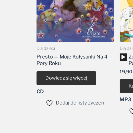
Dla dzieci
Dla dzi
Odtw
Presto — Moje Kołysanki Na 4
Zo
plikó
Pory Roku
P
dźwi
19,9
Dowiedz się więcej
K
CD
MP3
Dodaj do listy życzeń