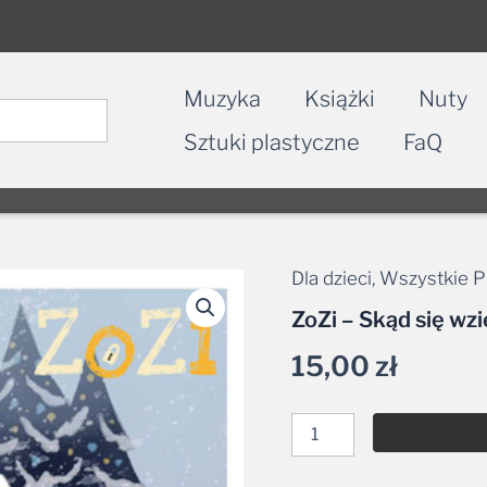
Muzyka
Książki
Nuty
Sztuki plastyczne
FaQ
Dla dzieci
,
Wszystkie P
ilość
ZoZi
ZoZi – Skąd się wz
–
Skąd
15,00
zł
się
wzięły
Święta?
MP3