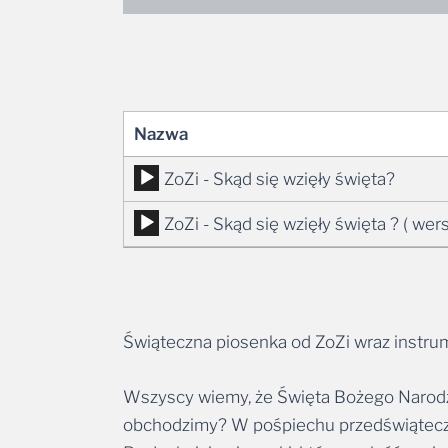
Nazwa
Odtwarzacz
ZoZi - Skąd się wzięły święta?
plików
Odtwarzacz
ZoZi - Skąd się wzięły święta ? ( wer
dźwiękowych
plików
dźwiękowych
Świąteczna piosenka od ZoZi wraz instr
Wszyscy wiemy, że Święta Bożego Narodzen
obchodzimy? W pośpiechu przedświąteczn