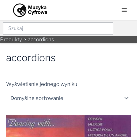
Skip
Mai
to
Men
content
Szukaj
Produkty
accordions
accordions
Wyświetlanie jednego wyniku