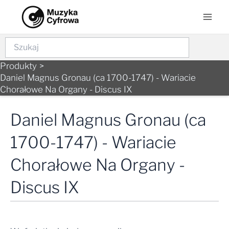
Skip
Mai
to
Men
content
Szukaj
Produkty
Daniel Magnus Gronau (ca 1700-1747) - Wariacie
Chorałowe Na Organy - Discus IX
Daniel Magnus Gronau (ca
1700-1747) - Wariacie
Chorałowe Na Organy -
Discus IX