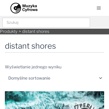
Skip
Mai
to
Men
content
Szukaj
Produkty
distant shores
distant shores
Wyświetlanie jednego wyniku