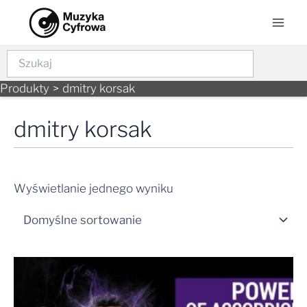
Skip
Mai
to
Men
content
Szukaj
Produkty
dmitry korsak
dmitry korsak
Wyświetlanie jednego wyniku