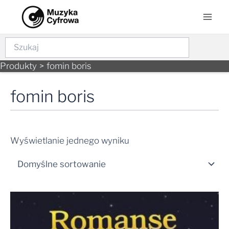
Skip
Mai
to
Men
content
Szukaj
Produkty
fomin boris
fomin boris
Wyświetlanie jednego wyniku