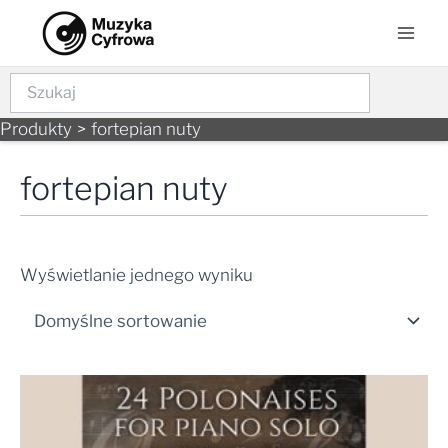
Skip
Mai
to
Men
content
Szukaj
Produkty
fortepian nuty
fortepian nuty
Wyświetlanie jednego wyniku