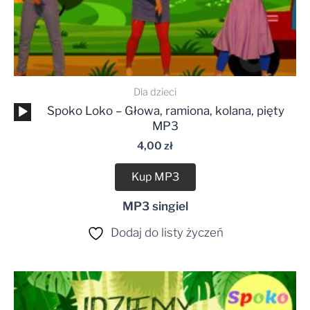
Dla dzieci
Odtwarzacz
Spoko Loko – Głowa, ramiona, kolana, pięty
plików
MP3
dźwiękowych
4,00
zł
Kup MP3
MP3 singiel
Dodaj do listy życzeń