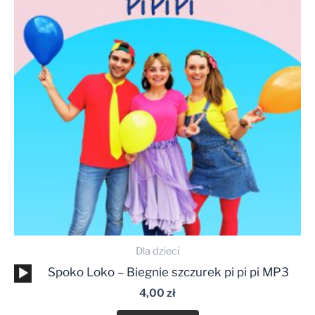
Dla dzieci
Odtwarzacz
Spoko Loko – Biegnie szczurek pi pi pi MP3
plików
4,00
zł
dźwiękowych