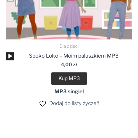
Dla dzieci
Odtwarzacz
Spoko Loko – Moim paluszkiem MP3
plików
4,00
zł
dźwiękowych
Kup MP3
MP3 singiel
Dodaj do listy życzeń