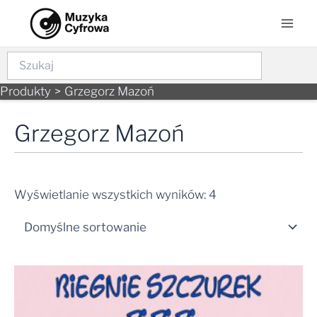
Skip
Mai
to
Men
content
Szukaj
Produkty
Grzegorz Mazoń
Grzegorz Mazoń
Wyświetlanie wszystkich wyników: 4