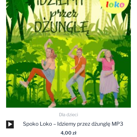
Dla dzieci
Odtwarzacz
Spoko Loko – Idziemy przez dżunglę MP3
plików
4,00
zł