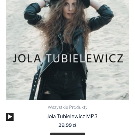
Wszystkie Produkty
Odtwarzacz
Jola Tubielewicz MP3
plików
29,99
zł
dźwiękowych