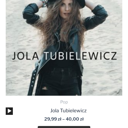
do
40,00 zł
Pop
Odtwarzacz
Jola Tubielewicz
plików
29,99
zł
–
40,00
zł
dźwiękowych