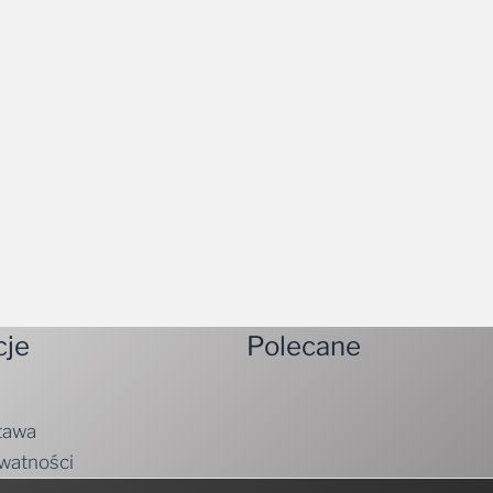
cje
Polecane
tawa
ywatności