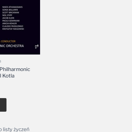
a
z Philharmonic
 Kotla
 listy życzeń