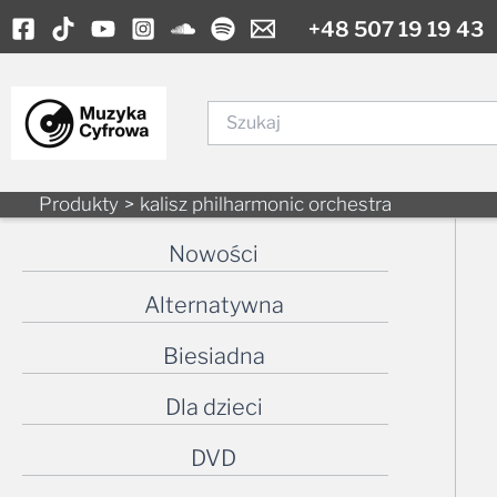
Skip
+48 507 19 19 43
to
content
Szukaj
Produkty
kalisz philharmonic orchestra
Nowości
Alternatywna
Biesiadna
Dla dzieci
DVD