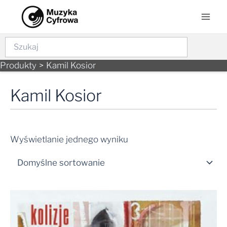
Skip
Mai
to
Men
content
Szukaj
Produkty
Kamil Kosior
Kamil Kosior
Wyświetlanie jednego wyniku